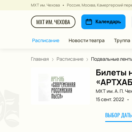
МХТ им. Чехова
Россия, Москва, Камергерский пере
МХТ ИМ. ЧЕХОВА
Календарь
Расписание
Новости театра
Труппа
Главная
Расписание
Подвальные ленты
Билеты н
«АРТХАБ
МХТ им. А. П. Че
15 сент. 2022
ВЫБОР ДАТЫ