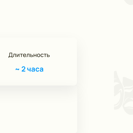
Длительность
~
2 часа