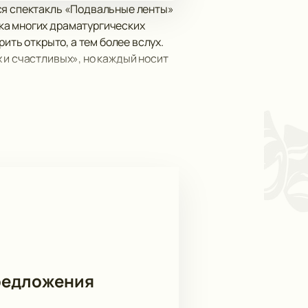
тся спектакль «Подвальные ленты»
ка многих драматургических
ить открыто, а тем более вслух.
 и счастливых», но каждый носит
театр и отвлечься от
яда позитива и положительных
м, удастся ли героям преодолеть
ашем сайте. Мы предлагаем только
редложения