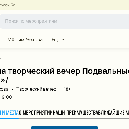
улок, 3с1
МХТ им. Чехова
Ещё
...
а творческий вечер Подвальные
»/
хова
Творческий вечер
18+
19:00
 И МЕСТА
О МЕРОПРИЯТИИ
НАШИ ПРЕИМУЩЕСТВА
БЛИЖАЙШИЕ М