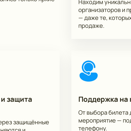
Находим уникальн
организаторов и 
— даже те, которы
продаже.
 и защита
Поддержка на 
От выбора билета 
мероприятие — под
через защищённые
телефону.
аняются и