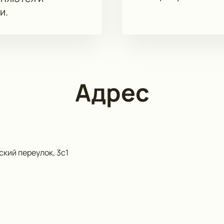
и.
Адрес
кий переулок, 3с1