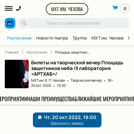
МХТ ИМ. ЧЕХОВА
0
Расписание
Новости театра
Труппа
МХТ им. Чехова
ВИ
Главная
Расписание
Площадь защитник...
Билеты на творческий вечер Площадь
защитников неба /II лаборатория
«АРТХАБ»/
МХТ им. А. П. Чехова
Творческий вечер
18+
20 окт. 2022
19:00
МЕРОПРИЯТИИ
НАШИ ПРЕИМУЩЕСТВА
БЛИЖАЙШИЕ МЕРОПРИЯТИЯ