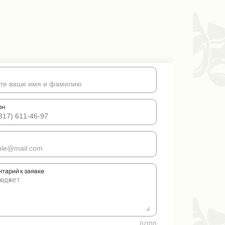
он
тарий к заявке
0
/
100