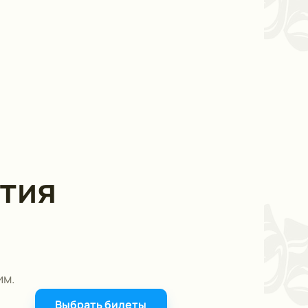
тия
им.
Выбрать билеты