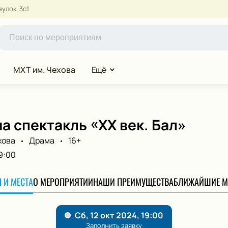
улок, 3с1
МХТ им. Чехова
Ещё
а спектакль «ХХ век. Бал»
хова
Драма
16+
9:00
 И МЕСТА
О МЕРОПРИЯТИИ
НАШИ ПРЕИМУЩЕСТВА
БЛИЖАЙШИЕ М