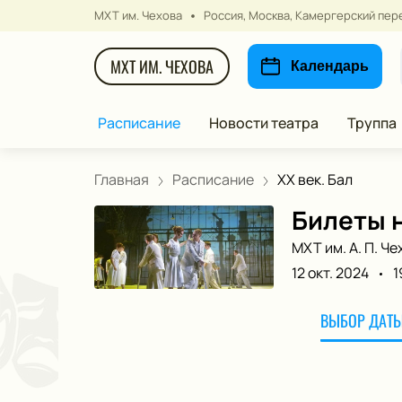
МХТ им. Чехова
Россия, Москва, Камергерский пере
МХТ ИМ. ЧЕХОВА
Календарь
Расписание
Новости театра
Труппа
Главная
Расписание
ХХ век. Бал
Билеты н
МХТ им. А. П. Че
12 окт. 2024
1
ВЫБОР ДАТЫ