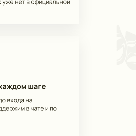
х уже нет в официальной
каждом шаге
до входа на
держим в чате и по