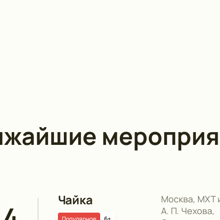
ижайшие мероприя
Чайка
Москва, МХТ 
14
А. П. Чехова,
Популярное
6+