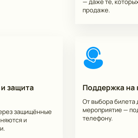
— даже те, которы
продаже.
 и защита
Поддержка на 
От выбора билета 
мероприятие — под
через защищённые
телефону.
аняются и
и.