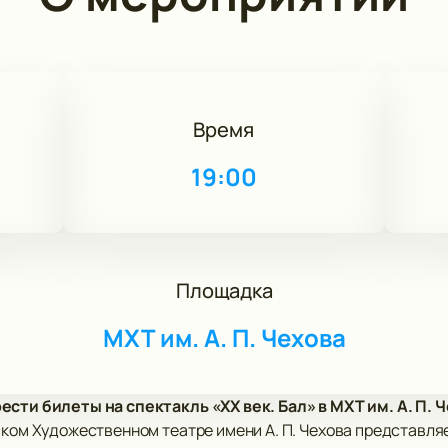
Время
4
19:00
Площадка
МХТ им. А. П. Чехова
сти билеты на спектакль «ХХ век. Бал» в МХТ им. А. П. Ч
ском Художественном театре имени А. П. Чехова представля