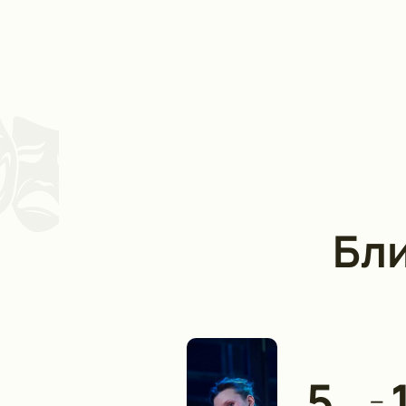
Бл
5
—