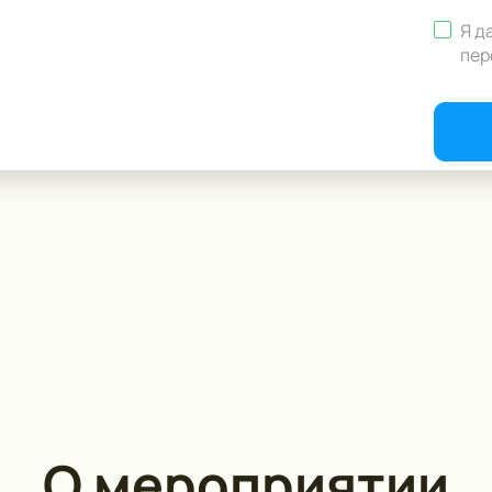
Я д
пер
О мероприятии