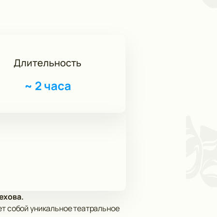
Длительность
~
2 часа
ехова.
ет собой уникальное театральное