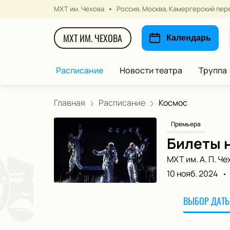
МХТ им. Чехова
Россия, Москва, Камергерский пере
МХТ ИМ. ЧЕХОВА
Календарь
Расписание
Новости театра
Труппа
Главная
Расписание
Космос
Премьера
Билеты 
МХТ им. А. П. Че
10 нояб. 2024
ВЫБОР ДАТЫ