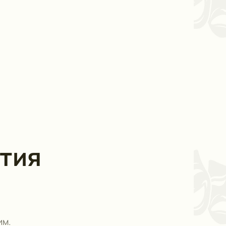
тия
им.