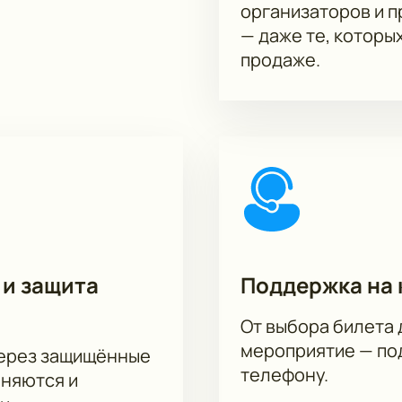
организаторов и 
— даже те, которы
продаже.
 и защита
Поддержка на 
От выбора билета 
мероприятие — под
через защищённые
телефону.
аняются и