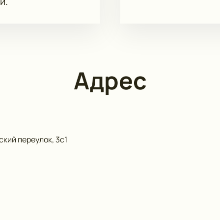
и.
Адрес
кий переулок, 3с1