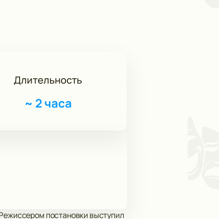
Длительность
~
2 часа
! Режиссером постановки выступил