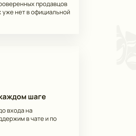
проверенных продавцов
х уже нет в официальной
каждом шаге
до входа на
держим в чате и по