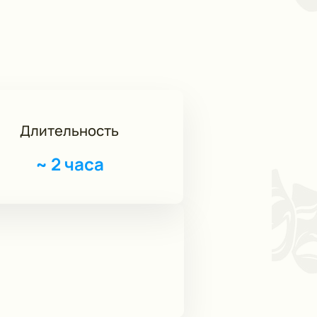
Длительность
~
2 часа