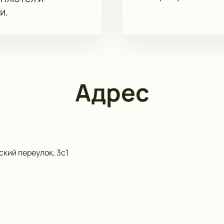
и.
Адрес
кий переулок, 3с1