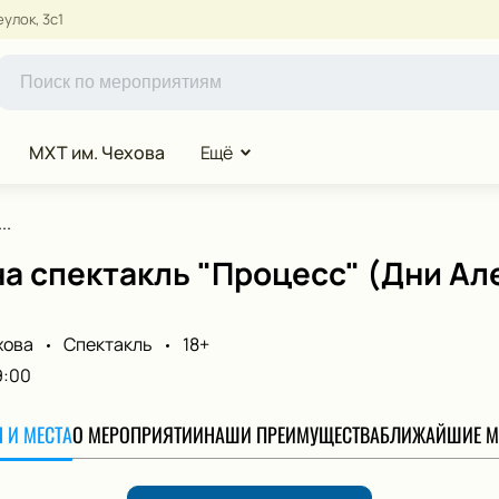
улок, 3с1
МХТ им. Чехова
Ещё
..
а спектакль "Процесс" (Дни Ал
хова
Спектакль
18+
9:00
 И МЕСТА
О МЕРОПРИЯТИИ
НАШИ ПРЕИМУЩЕСТВА
БЛИЖАЙШИЕ М