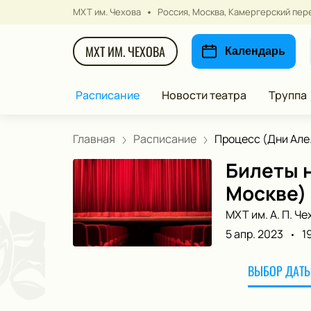
МХТ им. Чехова
Россия, Москва, Камергерский пере
МХТ ИМ. ЧЕХОВА
Календарь
Расписание
Новости театра
Труппа
Главная
Расписание
Процесс (Дни Але.
Билеты н
Москве)
МХТ им. А. П. Че
5 апр. 2023
1
ВЫБОР ДАТЫ