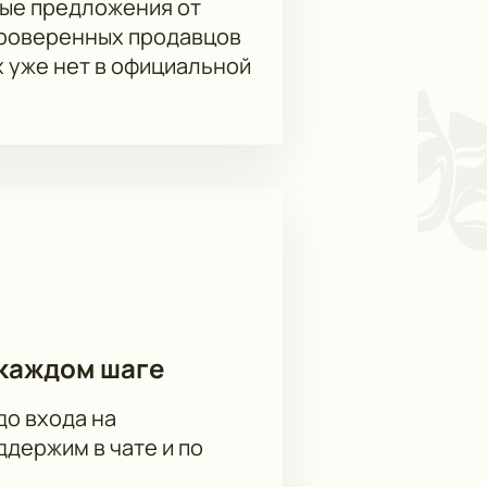
ые предложения от
вку заказов, полностью
онный адрес. Официальные билеты
проверенных продавцов
латы. При желании их можно
х уже нет в официальной
стей в столице! Бронируйте места
каждом шаге
до входа на
держим в чате и по