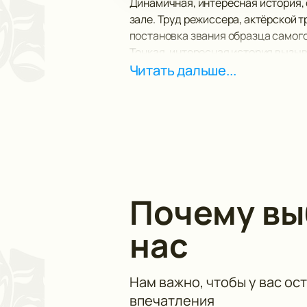
Динамичная, интересная история,
зале. Труд режиссера, актёрской 
постановка звания образца самог
Тонкая, интересная история вызыва
повседневных забот и переживания
Читать дальше...
эмоций.
Динамичный сюжет заставит вас пр
все препятствия, выпавшие на их д
Не упустите возможность провести
Почему в
нас
Нам важно, чтобы у вас ос
впечатления