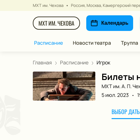
МХТ им. Чехова
Россия, Москва, Камергерский пере
МХТ ИМ. ЧЕХОВА
Календарь
Расписание
Новости театра
Труппа
Главная
Расписание
Игрок
Билеты н
МХТ им. А. П. Че
5 июл. 2023
1
ВЫБОР ДАТЫ