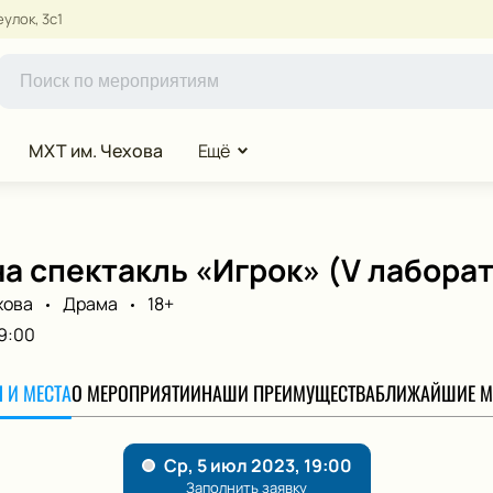
улок, 3с1
МХТ им. Чехова
Ещё
а спектакль «Игрок» (V лабора
хова
Драма
18+
9:00
 И МЕСТА
О МЕРОПРИЯТИИ
НАШИ ПРЕИМУЩЕСТВА
БЛИЖАЙШИЕ М