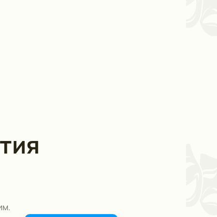
тия
им.