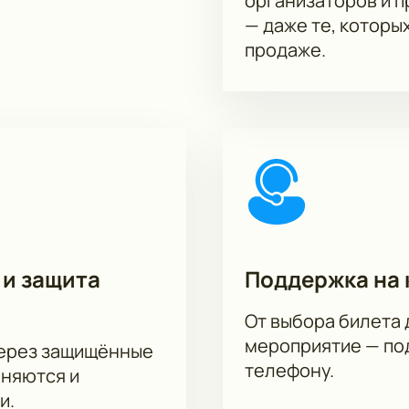
организаторов и 
— даже те, которы
продаже.
 и защита
Поддержка на 
От выбора билета 
мероприятие — под
через защищённые
телефону.
аняются и
и.