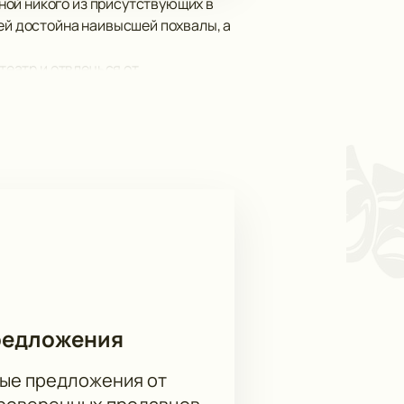
ной никого из присутствующих в
лей достойна наивысшей похвалы, а
театр и отвлечься от
яда позитива и положительных
м, удастся ли героям преодолеть
тория «Артхаб»)!
редложения
ые предложения от