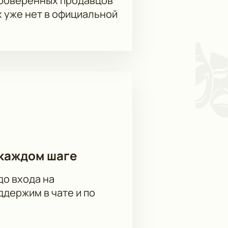
проверенных продавцов
х уже нет в официальной
каждом шаге
до входа на
держим в чате и по