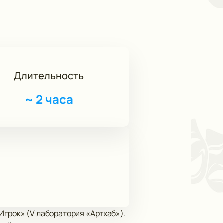
Длительность
~
2 часа
Игрок» (V лаборатория «Артхаб»).