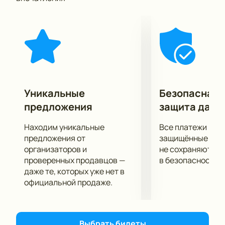
образцом произведения с высочайшим уровнем
художественного оформления.
Захватывающий живой сюжет, легкий слог,
неожиданные сюжетные повороты заставят вас
пристально следить за развитием событий,
позабыв обо всем на свете.
Работу режиссера и актерской труппы высоко
оценили многие театральные критики и эксперты.
Уникальные
Безопасная 
Не упустите возможности составить о спектакле
предложения
защита данн
«Добыть Тарковского» собственное мнение!
Находим уникальные
Все платежи про
предложения от
защищённые шлю
организаторов и
не сохраняются 
проверенных продавцов —
в безопасности.
даже те, которых уже нет в
официальной продаже.
Выбрать билеты