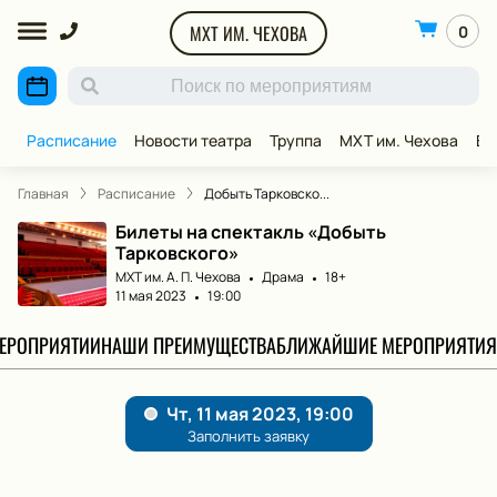
МХТ ИМ. ЧЕХОВА
0
Расписание
Новости театра
Труппа
МХТ им. Чехова
ВИ
Главная
Расписание
Добыть Тарковско...
Билеты на спектакль «Добыть
Тарковского»
МХТ им. А. П. Чехова
Драма
18+
11 мая 2023
19:00
МЕРОПРИЯТИИ
НАШИ ПРЕИМУЩЕСТВА
БЛИЖАЙШИЕ МЕРОПРИЯТИЯ