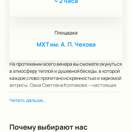
~
2 часа
Площадка
МХТ им. А. П. Чехова
На протяжении всего вечера вы сможете окунуться
в атмосферу теплой и душевной беседы, в которой
каждое слово пропитано искренностью и харизмой
актрисы. Сама Светлана Колпакова — настоящая
звезда сцены, она трогает сердца зрителей своим
неповторимым талантом и обаянием.
Читать дальше...
Это уникальная возможность узнать много
интересного о ее творческом пути, о том, как
рождаются роли на сцене, и о том, что происходит
Почему выбирают нас
за кулисами театрального процесса. Вы сможете