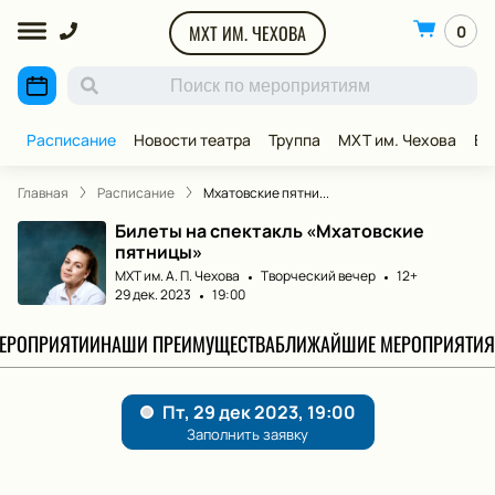
МХТ ИМ. ЧЕХОВА
0
Расписание
Новости театра
Труппа
МХТ им. Чехова
ВИ
Главная
Расписание
Мхатовские пятни...
Билеты на спектакль «Мхатовские
пятницы»
МХТ им. А. П. Чехова
Творческий вечер
12+
29 дек. 2023
19:00
МЕРОПРИЯТИИ
НАШИ ПРЕИМУЩЕСТВА
БЛИЖАЙШИЕ МЕРОПРИЯТИЯ