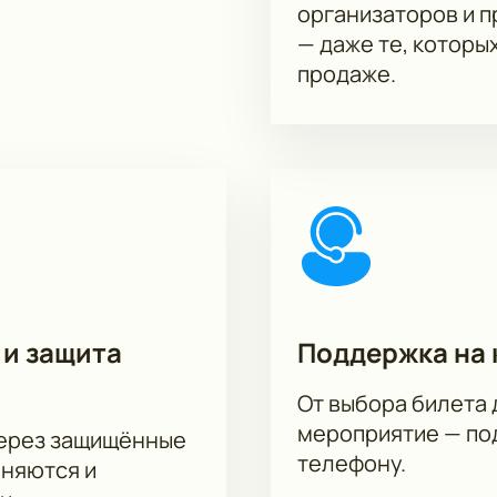
организаторов и 
— даже те, которы
продаже.
 и защита
Поддержка на 
От выбора билета 
мероприятие — под
через защищённые
телефону.
аняются и