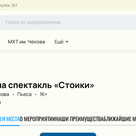
улок, 3с1
МХТ им. Чехова
Ещё
на спектакль «Стоики»
хова
Пьеса
16+
0
 И МЕСТА
О МЕРОПРИЯТИИ
НАШИ ПРЕИМУЩЕСТВА
БЛИЖАЙШИЕ М