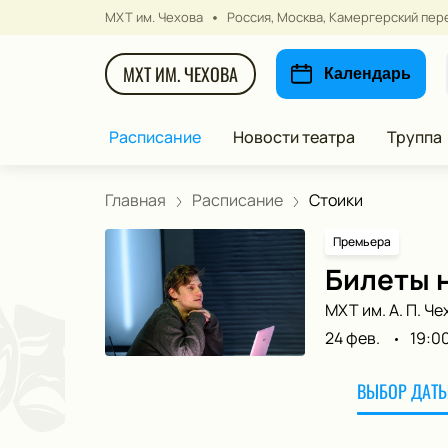
МХТ им. Чехова
Россия, Москва, Камергерский пере
МХТ ИМ. ЧЕХОВА
Календарь
Расписание
Новости театра
Труппа
Главная
Расписание
Стоики
Премьера
Билеты 
МХТ им. А. П. Че
24 фев.
19:0
ВЫБОР ДАТЫ