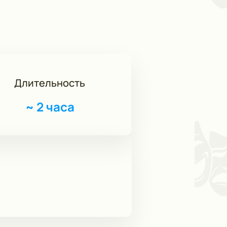
Длительность
~
2 часа