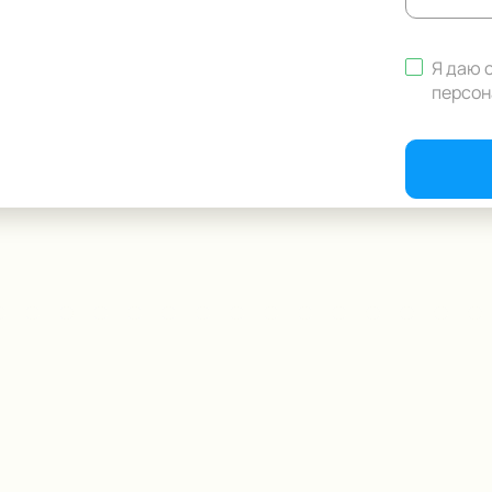
Я даю 
персон