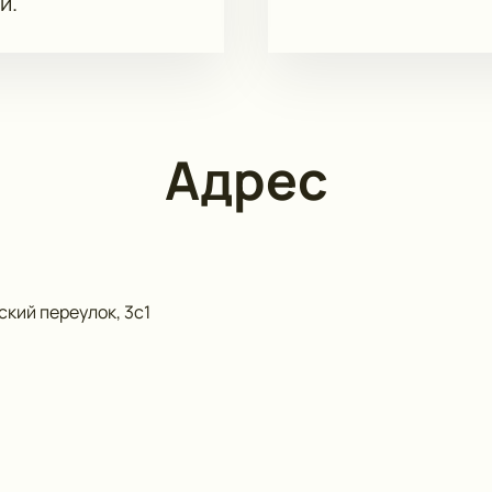
и.
Адрес
кий переулок, 3с1