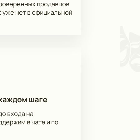
проверенных продавцов
х уже нет в официальной
каждом шаге
до входа на
держим в чате и по