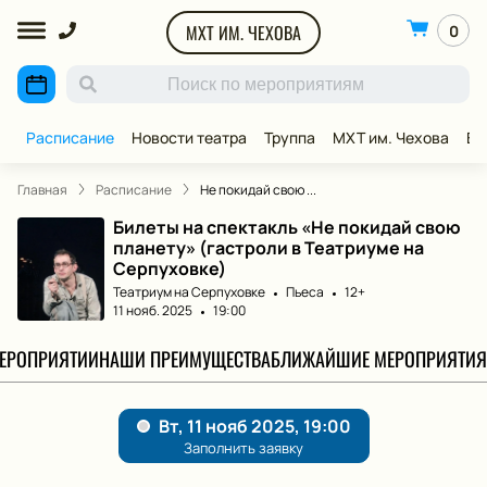
МХТ ИМ. ЧЕХОВА
0
Расписание
Новости театра
Труппа
МХТ им. Чехова
ВИ
Главная
Расписание
Не покидай свою ...
Билеты на спектакль «Не покидай свою
планету» (гастроли в Театриуме на
Серпуховке)
Театриум на Серпуховке
Пьеса
12+
11 нояб. 2025
19:00
МЕРОПРИЯТИИ
НАШИ ПРЕИМУЩЕСТВА
БЛИЖАЙШИЕ МЕРОПРИЯТИЯ