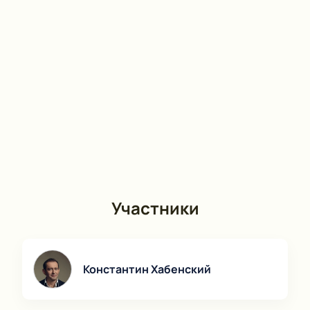
Чехова)
можно на нашем сайте через
интерактивную схему зала. Вы выбираете места,
узнаёте стоимость билетов и оформляете заказ
онлайн или по телефону с помощью менеджера. В
продаже есть стандартные места и VIP-ложи.
Цена зависит от категории мест — от экономичных
до премиальных вариантов в партере или балконе.
На сайте можно узнать стоимость билета,
посмотреть расположение кресел и выбрать
способ оплаты: электронный платёж или
бронирование через кассу.
Корпоративным клиентам
Участники
Для компаний действует программа бронирования
зон в зале с возможностью группового посещения
и индивидуального обслуживания гостей.
Менеджер ответит на вопросы по заказу мест для
Константин Хабенский
сотрудников или партнёров, расскажет о
расписании и поможет выбрать вариант для
коллектива.