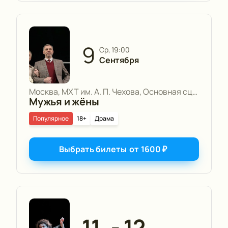
9
ср, 19:00
Сентября
Москва, МХТ им. А. П. Чехова, Основная сцена
Мужья и жёны
Популярное
18+
Драма
Выбрать билеты
от
1600
₽
11
12
—