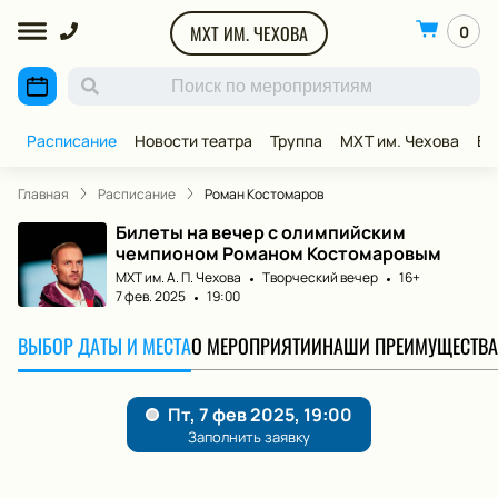
МХТ ИМ. ЧЕХОВА
0
Расписание
Новости театра
Труппа
МХТ им. Чехова
ВИ
Главная
Расписание
Роман Костомаров
Билеты на вечер с олимпийским
чемпионом Романом Костомаровым
МХТ им. А. П. Чехова
Творческий вечер
16+
7 фев. 2025
19:00
ВЫБОР ДАТЫ И МЕСТА
О МЕРОПРИЯТИИ
НАШИ ПРЕИМУЩЕСТВА