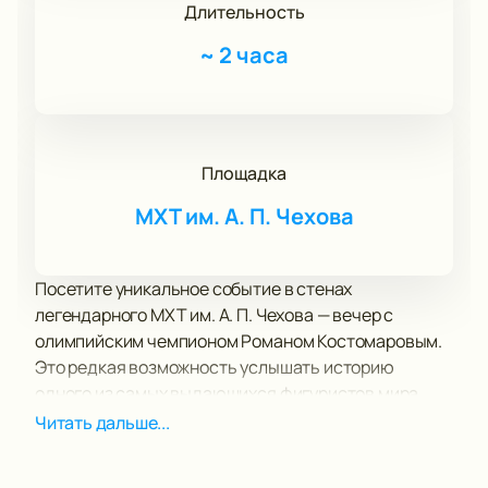
Длительность
~
2 часа
Площадка
МХТ им. А. П. Чехова
Посетите уникальное событие в стенах
легендарного МХТ им. А. П. Чехова — вечер с
олимпийским чемпионом Романом Костомаровым.
Это редкая возможность услышать историю
одного из самых выдающихся фигуристов мира,
который не только завоевал олимпийское золото,
Читать дальше...
но и стал символом мужества и стойкости. В 2023
году Роман проявил невероятную силу воли,