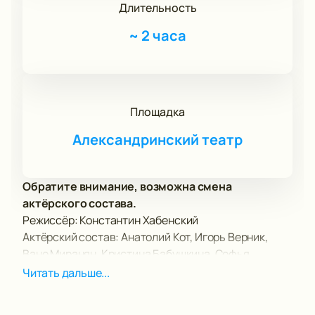
Длительность
~
2 часа
Площадка
Александринский театр
Обратите внимание, возможна смена
актёрского состава.
Режиссёр: Константин Хабенский
Актёрский состав: Анатолий Кот, Игорь Верник,
Вано Миранян, Кристина Бабушкина, Софья
Шидловская.
Читать дальше...
Спектакль «Чайка» в исполнении Московского
Художественного театра имени Чехова — это