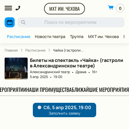
МХТ ИМ. ЧЕХОВА
0
Расписание
Новости театра
Труппа
МХТ им. Чехова
ВИ
Главная
Расписание
Чайка (гастроли ...
Билеты на спектакль «Чайка» (гастроли
в Александринском театре)
Александринский театр
Драма
16+
5 апр. 2025
19:00
МЕРОПРИЯТИИ
НАШИ ПРЕИМУЩЕСТВА
БЛИЖАЙШИЕ МЕРОПРИЯТИЯ