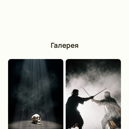
регулярно радует поклонников новыми
постановками великих классиков и современников.
Не пропустите ключевые культурные события
столицы!
Обратите внимание, возможна смена актёрского
Галерея
состава.
Режиссёр:
Андрей Гончаров
Актёрский состав:
Юра Борисов, Аня Чиповская,
Артём Быстров, Андрей Максимов, Николай
Романов, Софья Шидловская, Кузьма Котрелёв