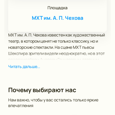
Площадка
МХТ им. А. П. Чехова
МХТ им. А. П. Чехова известен как художественный
театр, в котором ценят не только классику, но и
новаторские спектакли. На сцене МХТ пьесы
Шекспира зрители видели неоднократно, но в этот
раз режиссёром Андреем Гончаровым, главным
режиссёром очередной постановки, ставится
Читать дальше...
новая интерпретация по мотивам знаменитой
пьесы «Гамлет». Билеты на такие события
расходятся быстро, поэтому рекомендуем
Почему выбирают нас
оформить заказ заранее и насладиться вечером в
московском театре имени великого драматурга.
Нам важно, чтобы у вас остались только яркие
Руководитель МХАТа Константин Хабенский
впечатления
отмечает, что: «Там собралась очень хорошая