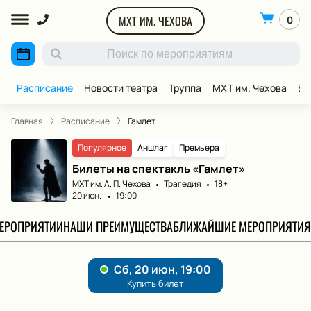
МХТ ИМ. ЧЕХОВА
0
Расписание
Новости театра
Труппа
МХТ им. Чехова
ВИ
Главная
Расписание
Гамлет
Популярное
Аншлаг
Премьера
Билеты на спектакль «Гамлет»
МХТ им. А. П. Чехова
Трагедия
18+
20 июн.
19:00
МЕРОПРИЯТИИ
НАШИ ПРЕИМУЩЕСТВА
БЛИЖАЙШИЕ МЕРОПРИЯТИЯ