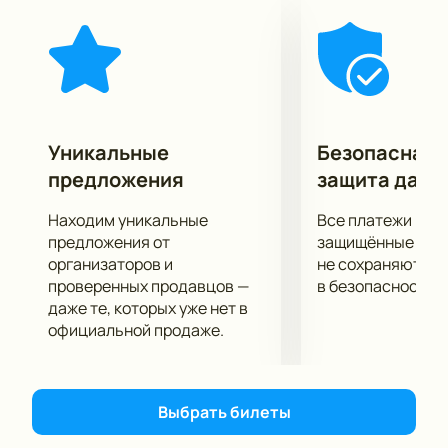
талантливая актёрская команда во главе с Юрой
Борисовым, у которого фактически театральный
дебют». Интересно, что именно эта версия
трагедии впервые объединяет кинозвёзд и
мастеров театральных подмостков в едином
актёрском составе.
Трагическая история о принце Датском получила
Уникальные
Безопасная 
неклассическую трактовку. Зрителю представят
предложения
защита данн
современный взгляд на историю Гамлета. В
актёрском составе задействованы звёзды театра и
Находим уникальные
Все платежи про
кино: Юра Борисов, Аня Чиповская, Софья
предложения от
защищённые шлю
Шидловская, Артём Быстров и другие — настоящие
организаторов и
не сохраняются 
проверенных продавцов —
в безопасности.
актёры, способные передать всю глубину
даже те, которых уже нет в
шекспировского текста в главных ролях.
официальной продаже.
Сколько стоят билеты на спектакль
«Гамлет»
Выбрать билеты
Посмотреть постановку, увидеть лучших актёров
МХАТа легко и просто — билеты уже доступны к