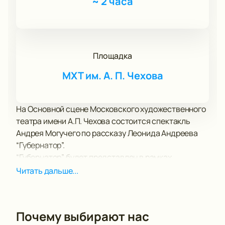
~
2 часа
Площадка
МХТ им. А. П. Чехова
На Основной сцене Московского художественного
театра имени А.П. Чехова состоится спектакль
Андрея Могучего по рассказу Леонида Андреева
“Губернатор”.
“Губернатор” будет представлен в рамках
гастрольной программы “БДТ в Москве”.
Читать дальше...
В роли главного героя, градоначальника – Дмитрий
Воробьёв, заслуженный артист России. По сюжету
он отдал приказ о расстреле толпы бастующих
Почему выбирают нас
рабочих. Он переосмысливает произошедшее и