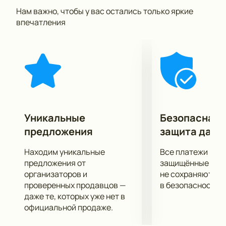
предчувствует собственную смерть.
Нам важно, чтобы у вас остались только яркие
Фоном спектакля выступает революция. В центре
впечатления
мы наблюдаем историю человека, ведущего
мучительный разговор с самим собой и с
собственной совестью.
Премьера спектакля состоялась накануне 100-
летия Октябрьской революции.
Заказать билеты на спектакль “Губернатор” без
очереди Вы сможете прямо сегодня на нашем
сайте. У нас только подлинные билеты по приятным
Уникальные
Безопасная 
ценам!
предложения
защита данн
Находим уникальные
Все платежи про
предложения от
защищённые шлю
организаторов и
не сохраняются 
проверенных продавцов —
в безопасности.
даже те, которых уже нет в
официальной продаже.