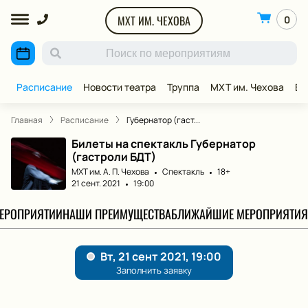
МХТ ИМ. ЧЕХОВА
0
Расписание
Новости театра
Труппа
МХТ им. Чехова
ВИ
Главная
Расписание
Губернатор (гаст...
Билеты на спектакль Губернатор
(гастроли БДТ)
МХТ им. А. П. Чехова
Спектакль
18+
21 сент. 2021
19:00
МЕРОПРИЯТИИ
НАШИ ПРЕИМУЩЕСТВА
БЛИЖАЙШИЕ МЕРОПРИЯТИЯ