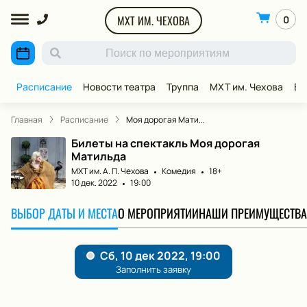
МХТ ИМ. ЧЕХОВА
0
Расписание
Новости театра
Труппа
МХТ им. Чехова
ВИ
Главная
Расписание
Моя дорогая Мати...
Билеты на спектакль Моя дорогая
Матильда
МХТ им. А. П. Чехова
Комедия
18+
10 дек. 2022
19:00
ВЫБОР ДАТЫ И МЕСТА
О МЕРОПРИЯТИИ
НАШИ ПРЕИМУЩЕСТВА