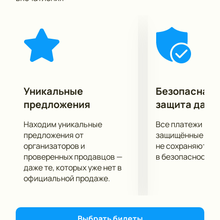
экспертов и театральных критиков. Премьерный
показ прошел с полным аншлагом и хоть ее
посмотрело уже огромное количество зрителей,
интерес публики к постановке не угасает.
Уникальные
Безопасная 
предложения
защита данн
Находим уникальные
Все платежи про
предложения от
защищённые шлю
организаторов и
не сохраняются 
проверенных продавцов —
в безопасности.
даже те, которых уже нет в
официальной продаже.
Выбрать билеты