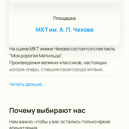
Площадка
МХТ им. А. П. Чехова
На сцене МХТ имени Чехова состоится спектакль
"Моя дорогая Матильда".
Произведения великих классиков, настоящих
мэтров оперы, ставшие своего рода хитами,
прозвучат в этот вечер в исполнении талантливых
музыкантов-виртуозов.
Читать дальше...
Невероятные декорации, красивые костюмы и
грим, музыкальное сопровождение, тонко и четко
отражающие переживания героев, их чувства и
Почему выбирают нас
мысли заставляют вас следить за развитием
событий на сцене, не отрываясь ни на секунду.
Нам важно, чтобы у вас остались только яркие
"Моя дорогая Матильда" получила высокую оценку
впечатления