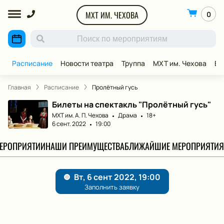
МХТ ИМ. ЧЕХОВА
0
Расписание
Новости театра
Труппа
МХТ им. Чехова
ВИ
Главная
Расписание
Пролётный гусь
Билеты на спектакль "Пролётный гусь"
МХТ им. А. П. Чехова
Драма
18+
6 сент. 2022
19:00
МЕРОПРИЯТИИ
НАШИ ПРЕИМУЩЕСТВА
БЛИЖАЙШИЕ МЕРОПРИЯТИЯ