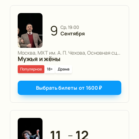
9
ср, 19:00
Сентября
Москва, МХТ им. А. П. Чехова, Основная сцена
Мужья и жёны
Популярное
18+
Драма
Выбрать билеты
от
1600
₽
11
12
—