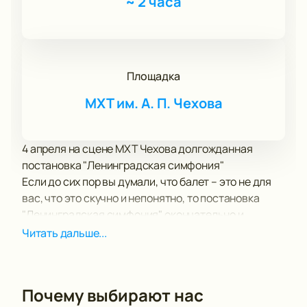
~
2 часа
Площадка
МХТ им. А. П. Чехова
4 апреля на сцене МХТ Чехова долгожданная
постановка "Ленинградская симфония"
Если до сих пор вы думали, что балет – это не для
вас, что это скучно и непонятно, то постановка
"Ленинградская симфония" окончательно и
бесповоротно убедит вас в обратном!
Читать дальше...
Движения артистов балета, полные легкости и
грации, прекрасная музыка, написанная
специально для этой постановки, а также живой,
Почему выбирают нас
интересный сюжет расскажут вам прекрасную