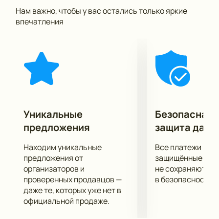
историю о вечном.
Нам важно, чтобы у вас остались только яркие
Приготовьтесь ловить каждое па и каждый жест, и
впечатления
вы поймете, что язык балета куда выразительнее и
понятнее любых слов!
Уникальные
Безопасная 
предложения
защита данн
Находим уникальные
Все платежи про
предложения от
защищённые шлю
организаторов и
не сохраняются 
проверенных продавцов —
в безопасности.
даже те, которых уже нет в
официальной продаже.