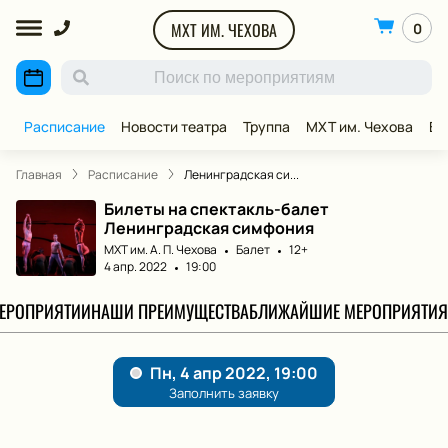
МХТ ИМ. ЧЕХОВА
0
Расписание
Новости театра
Труппа
МХТ им. Чехова
ВИ
Главная
Расписание
Ленинградская си...
Билеты на спектакль-балет
Ленинградская симфония
МХТ им. А. П. Чехова
Балет
12+
4 апр. 2022
19:00
МЕРОПРИЯТИИ
НАШИ ПРЕИМУЩЕСТВА
БЛИЖАЙШИЕ МЕРОПРИЯТИЯ