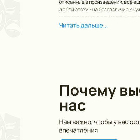
описанные в произведении, всё ещ
любой эпохи - на безразличие к чу
мире трогает за душу и проникает
любви - о её поисках и попытках о
Читать дальше...
всеми его пороками.
Почему в
нас
Нам важно, чтобы у вас ос
впечатления