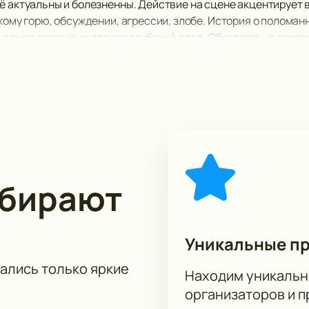
ё актуальны и болезненны. Действие на сцене акцентирует
жому горю, обсуждении, агрессии, злобе. История о поломанн
 в самое сердце, оставляя глубокий след. Обязательно посе
пределить, что же это такое: страсть, болезнь, служение ил
ыбирают
Уникальные п
тались только яркие
Находим уникальн
организаторов и 