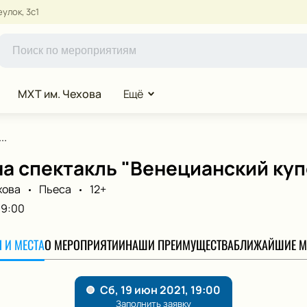
улок, 3с1
МХТ им. Чехова
Ещё
..
а спектакль "Венецианский куп
хова
Пьеса
12+
19:00
 И МЕСТА
О МЕРОПРИЯТИИ
НАШИ ПРЕИМУЩЕСТВА
БЛИЖАЙШИЕ М