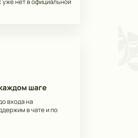
х уже нет в официальной
каждом шаге
до входа на
держим в чате и по