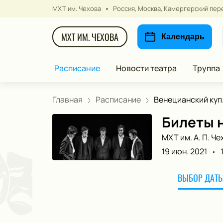
МХТ им. Чехова
Россия, Москва, Камергерский пере
МХТ ИМ. ЧЕХОВА
Календарь
Расписание
Новости театра
Труппа
Главная
Расписание
Венецианский куп.
Билеты н
МХТ им. А. П. Че
19 июн. 2021
ВЫБОР ДАТЫ