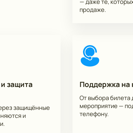
— даже те, которы
продаже.
 и защита
Поддержка на 
От выбора билета 
мероприятие — под
через защищённые
телефону.
аняются и
и.