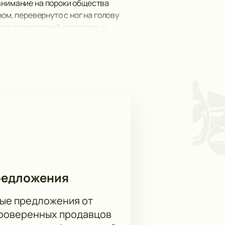
 внимание на пороки общества
ом, перевернуто с ног на голову
тите отрясающий спектакль о
и абсолютное принятие человека со
редложения
ые предложения от
проверенных продавцов