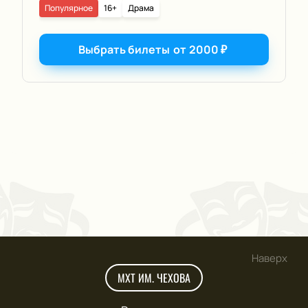
Популярное
16+
Драма
Выбрать билеты
от
2000
₽
Наверх
МХТ ИМ. ЧЕХОВА