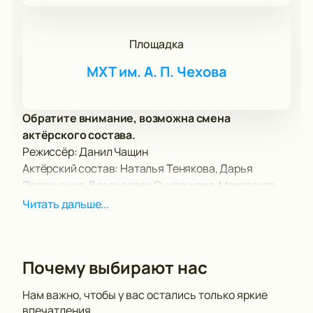
Площадка
МХТ им. А. П. Чехова
Обратите внимание, возможна смена
актёрского состава.
Режиссёр: Данил Чащин
Актёрский состав: Наталья Тенякова, Дарья
Петриченко, Владислава Сухорукова, Маргарита
Якимова.
Читать дальше...
Моноспектакль «Говорит Москва» — это
возможность понять, как именно страна меняется
вместе с героиней, и как детские иллюзии
Почему выбирают нас
уступают место новым реалиям.
Приобрести билеты на этот захватывающий
Нам важно, чтобы у вас остались только яркие
моноспектакль можно онлайн на нашем сайте. Мы
впечатления