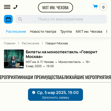
МХТ ИМ. ЧЕХОВА
0
Расписание
Новости театра
Труппа
МХТ им. Чехова
ВИ
Главная
Расписание
Говорит Москва
Билеты на моноспектакль «Говорит
Москва»
МХТ им. А. П. Чехова
Моноспектакль
16+
5 мар. 2025
19:00
МЕРОПРИЯТИИ
НАШИ ПРЕИМУЩЕСТВА
БЛИЖАЙШИЕ МЕРОПРИЯТИЯ