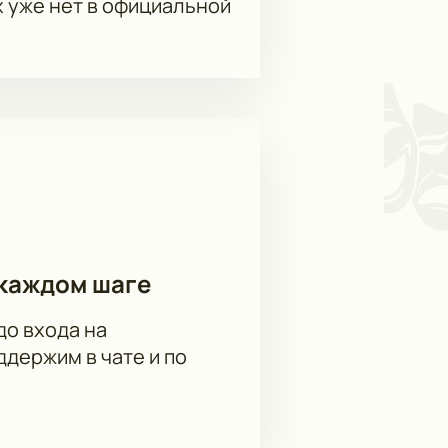
х уже нет в официальной
каждом шаге
до входа на
держим в чате и по