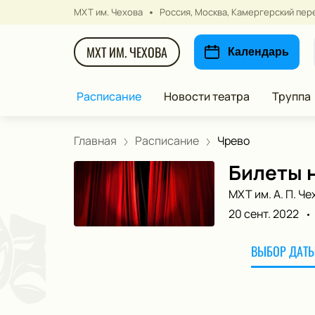
МХТ им. Чехова
Россия, Москва, Камергерский пере
МХТ ИМ. ЧЕХОВА
Календарь
Расписание
Новости театра
Труппа
Главная
Расписание
Чрево
Билеты н
МХТ им. А. П. Че
20 сент. 2022
ВЫБОР ДАТЫ