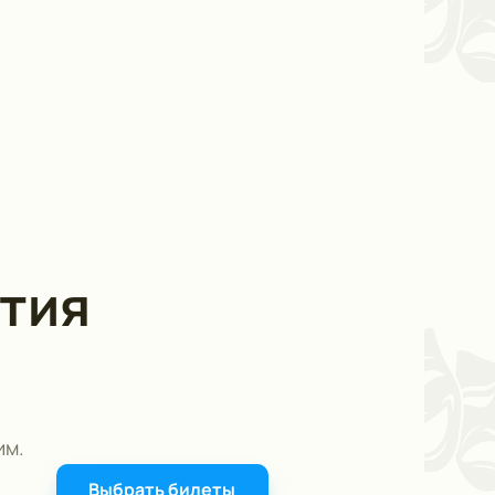
тия
им.
Выбрать билеты