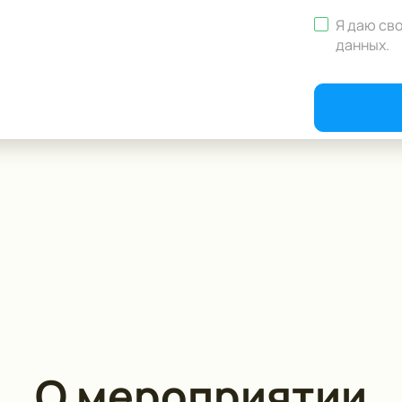
Я даю св
данных
.
О мероприятии