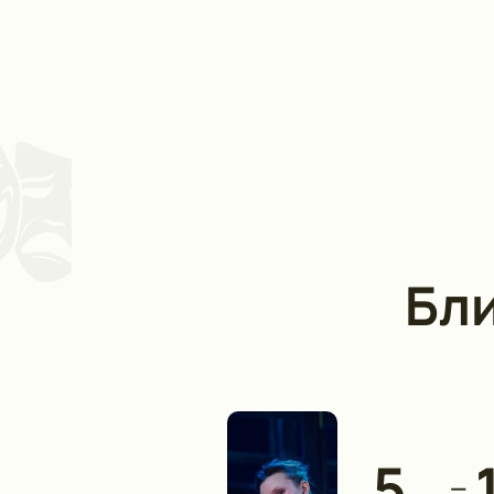
Бл
5
—