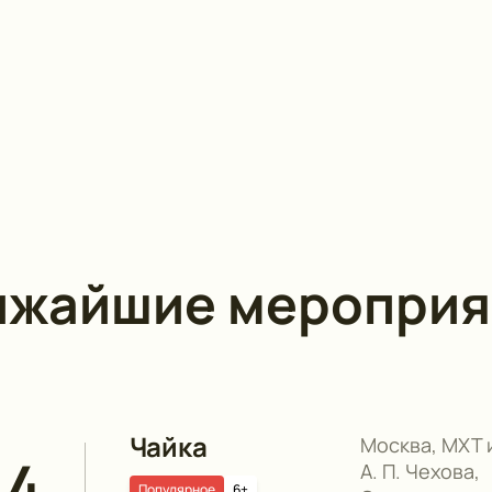
ижайшие мероприя
Чайка
Москва, МХТ 
14
А. П. Чехова,
Популярное
6+