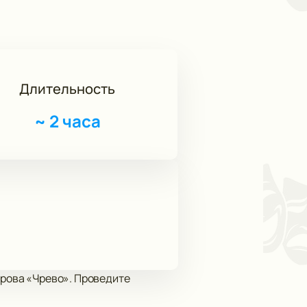
Длительность
~
2 часа
арова «Чрево». Проведите