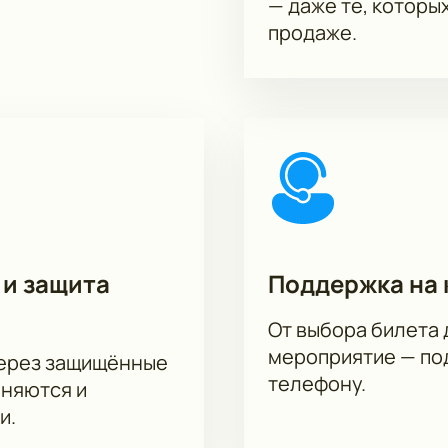
— даже те, которы
продаже.
 и защита
Поддержка на 
От выбора билета 
мероприятие — под
через защищённые
телефону.
аняются и
и.