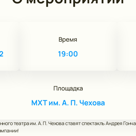
Время
2
19:00
Площадка
МХТ им. А. П. Чехова
ного театра им. А. П. Чехова ставят спектакль Андрея Гонч
омпании!