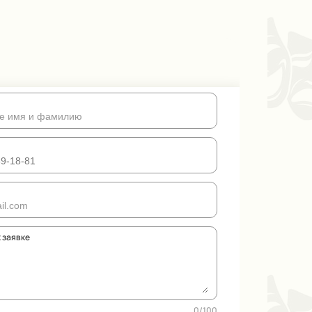
 заявке
0
/
100