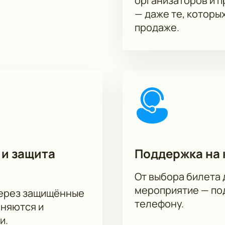
организаторов и 
— даже те, которы
продаже.
 и защита
Поддержка на 
От выбора билета 
мероприятие — под
через защищённые
телефону.
аняются и
и.