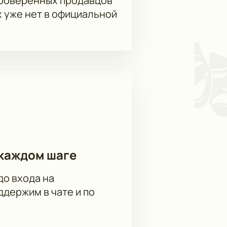
проверенных продавцов
х уже нет в официальной
каждом шаге
до входа на
держим в чате и по