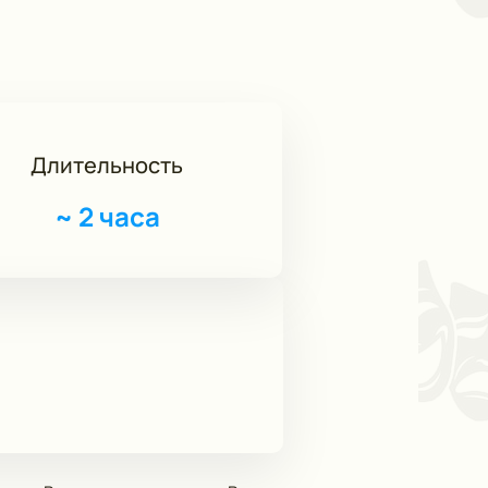
Длительность
~
2 часа