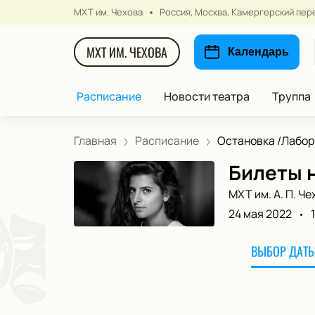
МХТ им. Чехова
Россия, Москва, Камергерский пере
МХТ ИМ. ЧЕХОВА
Календарь
Расписание
Новости театра
Труппа
Главная
Расписание
Остановка /Лабор.
Билеты 
МХТ им. А. П. Че
24 мая 2022
ВЫБОР ДАТЫ