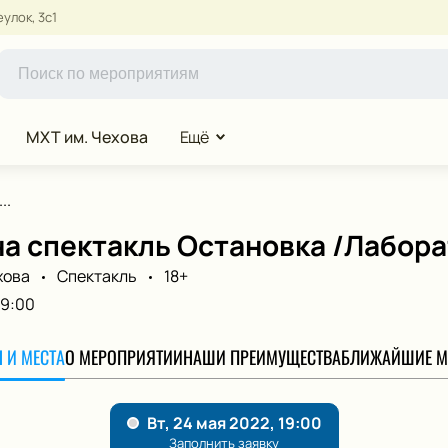
улок, 3с1
МХТ им. Чехова
Ещё
..
на спектакль Остановка /Лабор
хова
Спектакль
18+
19:00
 И МЕСТА
О МЕРОПРИЯТИИ
НАШИ ПРЕИМУЩЕСТВА
БЛИЖАЙШИЕ М