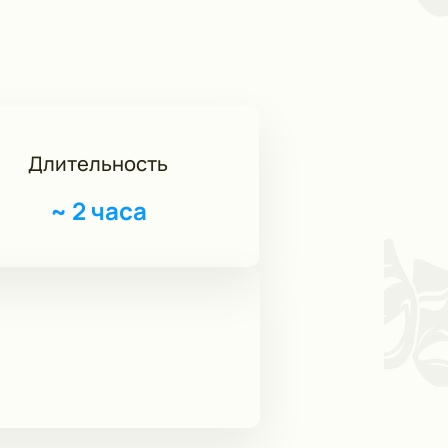
Длительность
~
2 часа