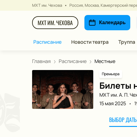
МХТ им. Чехова
Россия, Москва, Камергерский пере
МХТ ИМ. ЧЕХОВА
Календарь
Расписание
Новости театра
Труппа
Главная
Расписание
Местные
Премьера
Билеты 
МХТ им. А. П. Че
15 мая 2025
1
ВЫБОР ДАТЫ