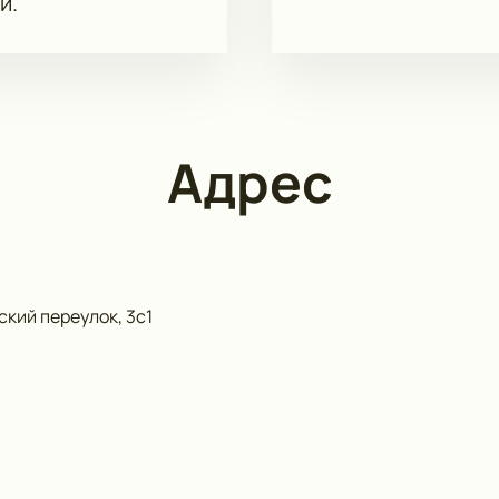
и.
Адрес
кий переулок, 3с1