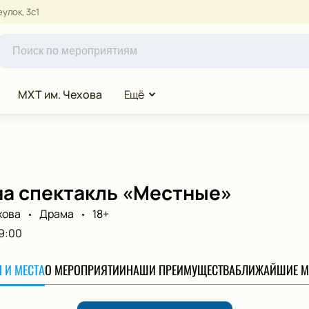
улок, 3с1
МХТ им. Чехова
Ещё
на спектакль «Местные»
хова
Драма
18+
9:00
 И МЕСТА
О МЕРОПРИЯТИИ
НАШИ ПРЕИМУЩЕСТВА
БЛИЖАЙШИЕ М