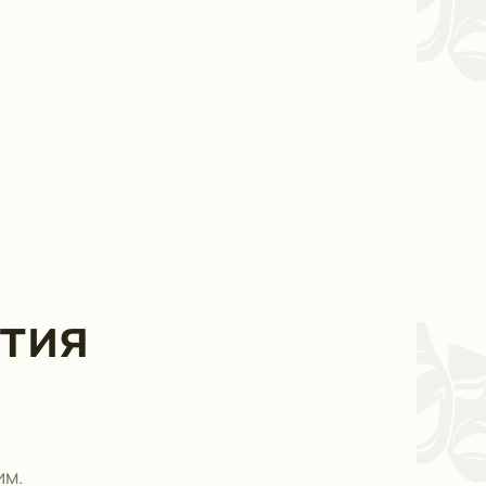
тия
им.