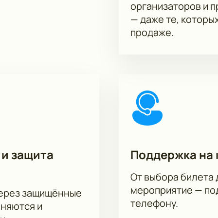
организаторов и 
— даже те, которы
продаже.
 и защита
Поддержка на 
От выбора билета 
мероприятие — под
через защищённые
телефону.
аняются и