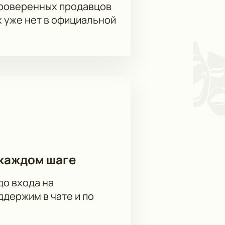
проверенных продавцов
х уже нет в официальной
каждом шаге
до входа на
держим в чате и по