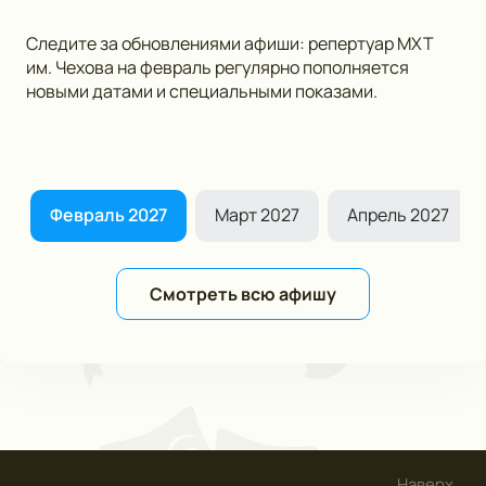
Следите за обновлениями афиши: репертуар МХТ
им. Чехова на февраль регулярно пополняется
новыми датами и специальными показами.
7
Февраль 2027
Март 2027
Апрель 2027
Смотреть всю афишу
Наверх