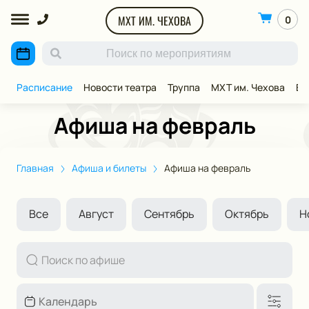
МХТ ИМ. ЧЕХОВА
0
Расписание
Новости театра
Труппа
МХТ им. Чехова
ВИ
Афиша на февраль
Главная
Афиша и билеты
Афиша на февраль
Все
Август
Сентябрь
Октябрь
Н