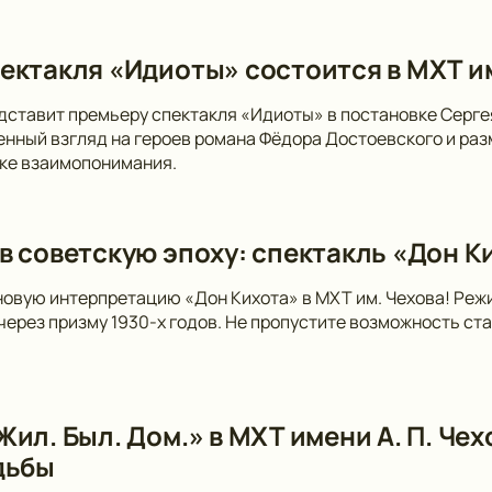
ектакля «Идиоты» состоится в МХТ и
дставит премьеру спектакля «Идиоты» в постановке Серге
нный взгляд на героев романа Фёдора Достоевского и раз
ске взаимопонимания.
в советскую эпоху: спектакль «Дон Ки
новую интерпретацию «Дон Кихота» в МХТ им. Чехова! Ре
 через призму 1930-х годов. Не пропустите возможность ст
ил. Был. Дом.» в МХТ имени А. П. Чех
дьбы