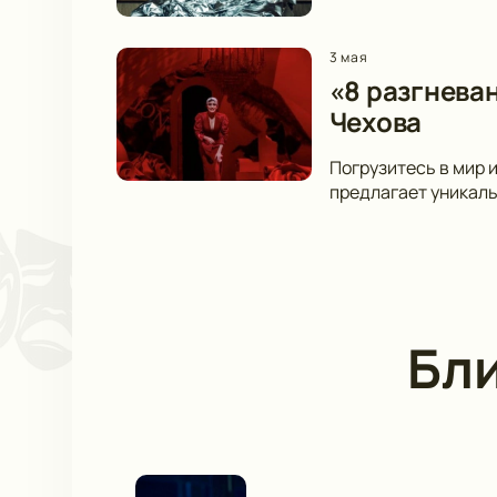
3 мая
«8 разгнева
Чехова
Погрузитесь в мир и
предлагает уникаль
Бл