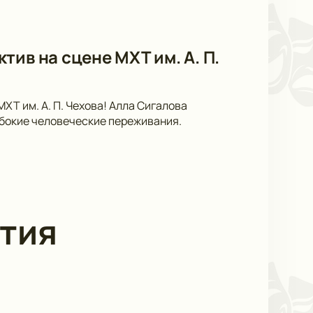
ив на сцене МХТ им. А. П.
ХТ им. А. П. Чехова! Алла Сигалова
убокие человеческие переживания.
тия