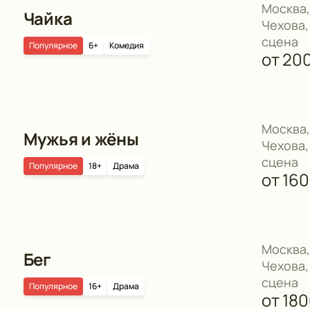
Москва,
Чайка
Чехова,
сцена
Популярное
6+
Комедия
от
20
Москва,
Мужья и жёны
Чехова,
сцена
Популярное
18+
Драма
от
16
Москва,
Бег
Чехова,
сцена
Популярное
16+
Драма
от
18