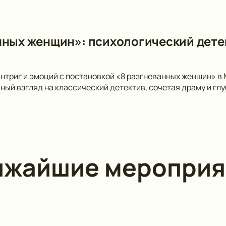
нных женщин»: психологический детект
нтриг и эмоций с постановкой «8 разгневанных женщин» в М
ный взгляд на классический детектив, сочетая драму и гл
ижайшие мероприя