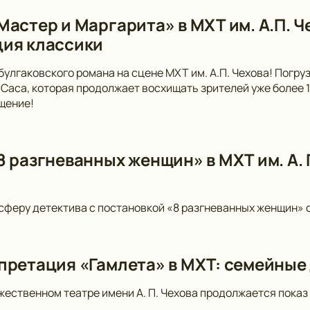
Мастер и Маргарита» в МХТ им. А.П. 
ия классики
булгаковского романа на сцене МХТ им. А.П. Чехова! Погр
Саса, которая продолжает восхищать зрителей уже более 10
щение!
 разгневанных женщин» в МХТ им. А. П
сферу детектива с постановкой «8 разгневанных женщин» от
претация «Гамлета» в МХТ: семейные
ественном театре имени А. П. Чехова продолжается показ 