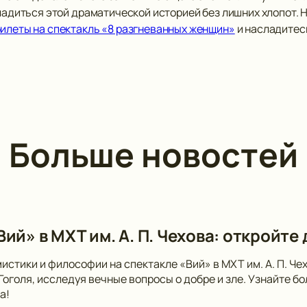
сладиться этой драматической историей без лишних хлопот. 
билеты на спектакль «8 разгневанных женщин»
и насладитесь
Больше новостей
ий» в МХТ им. А. П. Чехова: откройте
мистики и философии на спектакле «Вий» в МХТ им. А. П. Ч
 Гоголя, исследуя вечные вопросы о добре и зле. Узнайте 
а!