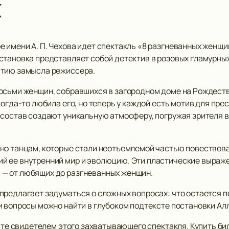
х
 имени А. П. Чехова идет спектакль «8 разгневанных женщ
становка представляет собой детектив в розовых гламурны
ытию замысла режиссера.
осьми женщин, собравшихся в загородном доме на Рождеств
когда-то любила его, но теперь у каждой есть мотив для пре
 состав создают уникальную атмосферу, погружая зрителя 
но танцам, которые стали неотъемлемой частью повествова
й ее внутренний мир и эволюцию. Эти пластические выраж
— от любящих до разгневанных женщин.
предлагает задуматься о сложных вопросах: что остается п
и вопросы можно найти в глубоком подтексте постановки Ал
ньте свидетелем этого захватывающего спектакля. Купить б