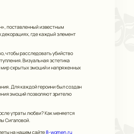
ин», поставленный известным
х декорациях, где каждый элемент
о, чтобы расследовать убийство
ступления. Визуальная эстетика
в мир скрытых эмоций и напряженных
ния. Для каждой героини был создан
ения эмоций позволяют зрителю
осле утраты любви? Как меняется
лы Сигаловой.
илеты на нашем сайте
8-women.ru