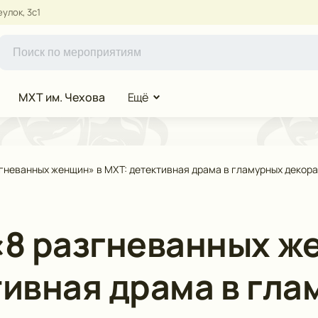
улок, 3с1
МХТ им. Чехова
Ещё
згневанных женщин» в МХТ: детективная драма в гламурных декор
«8 разгневанных ж
тивная драма в гл