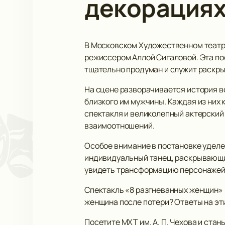
декорация
В Московском Художественном театре
режиссером Аллой Сигаловой. Эта по
тщательно продуман и служит раскр
На сцене разворачивается история в
близкого им мужчины. Каждая из них 
спектакля и великолепный актерский
взаимоотношений.
Особое внимание в постановке уделе
индивидуальный танец, раскрывающи
увидеть трансформацию персонажей 
Спектакль «8 разгневанных женщин» 
женщина после потери? Ответы на эт
Посетите МХТ им. А. П. Чехова и ста