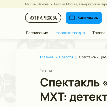
МХТ им. Чехова
Россия, Москва, Камергерский пере
МХТ ИМ. ЧЕХОВА
Календарь
Расписание
Новости театра
Труппа
Главная
Новости
Спектакль «8 ра
1 июня
Спектакль 
МХТ: детек