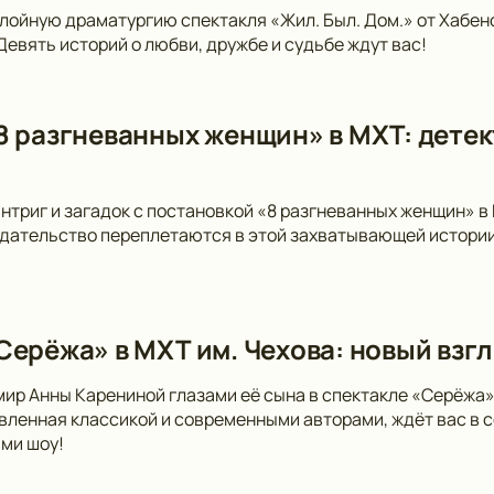
лойную драматургию спектакля «Жил. Был. Дом.» от Хабен
 Девять историй о любви, дружбе и судьбе ждут вас!
8 разгневанных женщин» в МХТ: детек
интриг и загадок с постановкой «8 разгневанных женщин» в
дательство переплетаются в этой захватывающей истории
Серёжа» в МХТ им. Чехова: новый взгл
мир Анны Карениной глазами её сына в спектакле «Серёжа»
вленная классикой и современными авторами, ждёт вас в 
ми шоу!