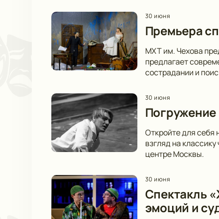
30 июня
Премьера сп
МХТ им. Чехова пре
предлагает совреме
сострадании и пои
30 июня
Погружение 
Откройте для себя 
взгляд на классику
центре Москвы.
30 июня
Спектакль «Ж
эмоций и су