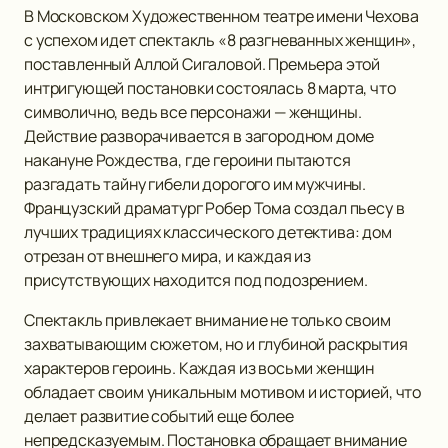
В Московском Художественном театре имени Чехова
с успехом идет спектакль «8 разгневанных женщин»,
поставленный Аллой Сигаловой. Премьера этой
интригующей постановки состоялась 8 марта, что
символично, ведь все персонажи — женщины.
Действие разворачивается в загородном доме
накануне Рождества, где героини пытаются
разгадать тайну гибели дорогого им мужчины.
Французский драматург Робер Тома создал пьесу в
лучших традициях классического детектива: дом
отрезан от внешнего мира, и каждая из
присутствующих находится под подозрением.
Спектакль привлекает внимание не только своим
захватывающим сюжетом, но и глубиной раскрытия
характеров героинь. Каждая из восьми женщин
обладает своим уникальным мотивом и историей, что
делает развитие событий еще более
непредсказуемым. Постановка обращает внимание