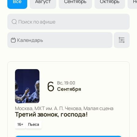
Все
Август
Сентябрь
Октябрь
Н
6
вс, 19:00
Сентября
Москва, МХТ им. А. П. Чехова, Малая сцена
Третий звонок, господа!
16+
Пьеса