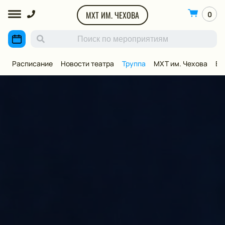
МХТ ИМ. ЧЕХОВА
0
Расписание
Новости театра
Труппа
МХТ им. Чехова
ВИ