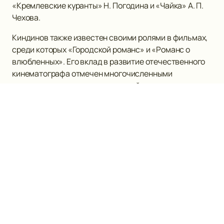
«Кремлевские куранты» Н. Погодина и «Чайка» А. П.
Чехова.
Киндинов также известен своими ролями в фильмах,
среди которых «Городской романс» и «Романс о
влюбленных». Его вклад в развитие отечественного
кинематографа отмечен многочисленными
наградами и признанием зрителей.
Для всех поклонников творчества Евгения
Киндинова мы предлагаем уникальную возможность
купить билеты
на нашем сайте легко и быстро.
Ознакомьтесь с расписанием и афишей спектаклей,
чтобы не пропустить новые постановки с участием
этого замечательного актера.
Евгений Киндинов также является профессором
ВГИКа, передавая свой богатый опыт новым
поколениям актеров. Его вклад в развитие
российского театра и кино трудно переоценить, а