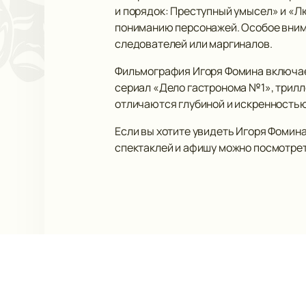
и порядок: Преступный умысел» и «Л
пониманию персонажей. Особое внима
следователей или маргиналов.
Фильмография Игоря Фомина включае
сериал «Дело гастронома №1», трилл
отличаются глубиной и искренностью
Если вы хотите увидеть Игоря Фомина
спектаклей и афишу можно посмотреть