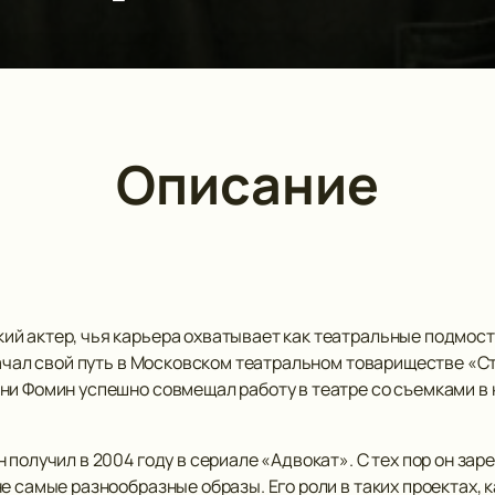
Описание
й актер, чья карьера охватывает как театральные подмостк
 начал свой путь в Московском театральном товариществе «
ни Фомин успешно совмещал работу в театре со съемками в 
 получил в 2004 году в сериале «Адвокат». С тех пор он за
е самые разнообразные образы. Его роли в таких проектах,