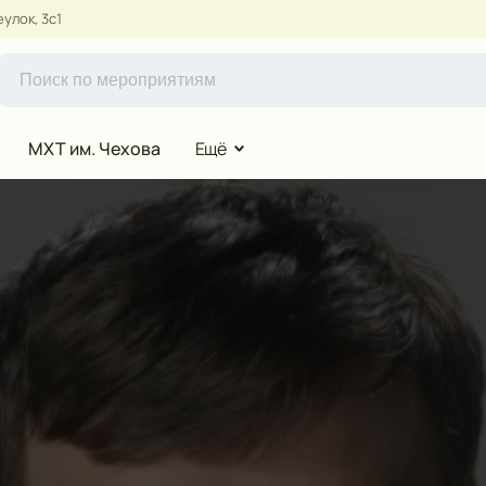
улок, 3с1
МХТ им. Чехова
Ещё