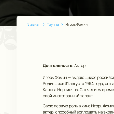
Главная
Труппа
Игорь Фомин
Деятельность
:
Актер
Игорь Фомин — выдающийся российски
Родившись 31 августа 1964 года, он
Карена Нерсисяна. С течением време
свой многогранный талант.
Свою первую роль в кино Игорь Фомин
актер, способный воплощать на экран