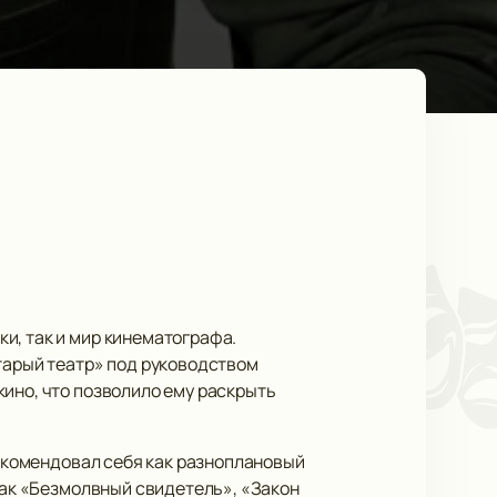
и, так и мир кинематографа.
Старый театр» под руководством
кино, что позволило ему раскрыть
рекомендовал себя как разноплановый
 как «Безмолвный свидетель», «Закон