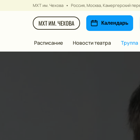
МХТ им. Чехова
Россия, Москва, Камергерский пере
МХТ ИМ. ЧЕХОВА
Календарь
Расписание
Новости театра
Труппа