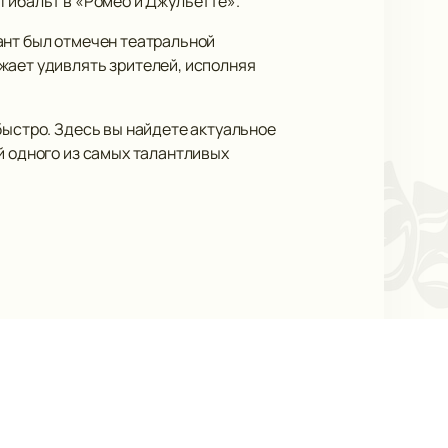
Тибальт в «Ромео и Джульетте».
ант был отмечен театральной
жает удивлять зрителей, исполняя
 быстро. Здесь вы найдете актуальное
й одного из самых талантливых