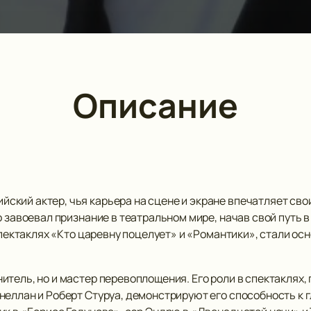
Описание
кий актер, чья карьера на сцене и экране впечатляет сво
о завоевал признание в театральном мире, начав свой путь 
 спектаклях «Кто царевну поцелует» и «Романтики», стали ос
итель, но и мастер перевоплощения. Его роли в спектаклях
неллан и Роберт Стуруа, демонстрируют его способность к