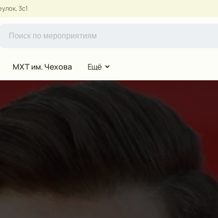
улок, 3с1
МХТ им. Чехова
Ещё