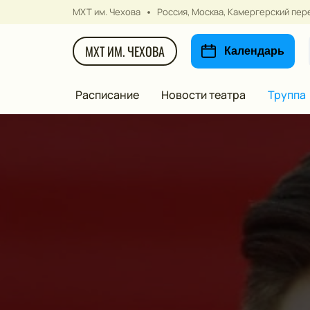
МХТ им. Чехова
Россия, Москва, Камергерский пере
МХТ ИМ. ЧЕХОВА
Календарь
Расписание
Новости театра
Труппа