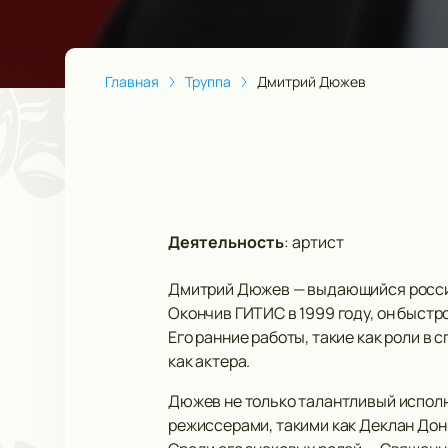
Главная
Труппа
Дмитрий Дюжев
Деятельность
:
артист
Дмитрий Дюжев — выдающийся российс
Окончив ГИТИС в 1999 году, он быстр
Его ранние работы, такие как роли в
как актера.
Дюжев не только талантливый исполн
режиссерами, такими как Деклан Дон