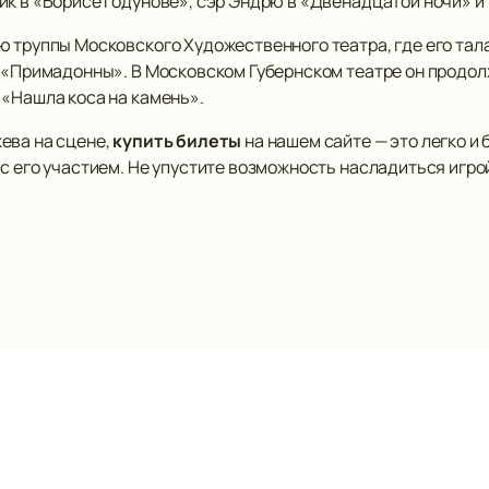
к в «Борисе Годунове», сэр Эндрю в «Двенадцатой ночи» и 
ю труппы Московского Художественного театра, где его тал
е «Примадонны». В Московском Губернском театре он продол
 «Нашла коса на камень».
ева на сцене,
купить билеты
на нашем сайте — это легко и
с его участием. Не упустите возможность насладиться игро