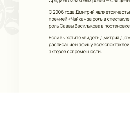
Среди его знаковых ролей — Священни
С 2006 года Дмитрий является часть
премией «Чайка» за роль в спектакл
роль Саввы Василькова в постановке
Если вы хотите увидеть Дмитрия Дюж
расписание и афишу всех спектаклей 
актеров современности.