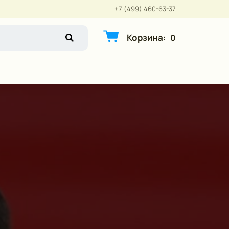
+7 (499) 460-63-37
Корзина
:
0