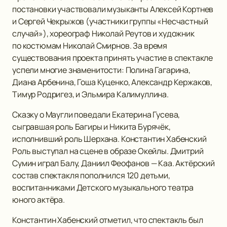
постановки участвовали музыканты Алексей Кортнев
и Сергей Чекрыжов (участники группы «Несчастный
случай»), хореограф Николай Реутов и художник
по костюмам Николай Смирнов. За время
существования проекта принять участие в спектакле
успели многие знаменитости: Полина Гагарина,
Диана Арбенина, Гоша Куценко, Александр Кержаков,
Тимур Родригез, и Эльмира Калимуллина.
Сказку о Маугли поведали Екатерина Гусева,
сыгравшая роль Багиры и Никита Бурячёк,
исполнивший роль Шерхана. Константин Хабенский
Роль выступал на сцене в образе Окейлы. Дмитрий
Сумин играл Балу, Даниил Феофанов — Каа. Актёрский
состав спектакля пополнился 120 детьми,
воспитанниками Детского музыкального театра
юного актёра.
Константин Хабенский отметил, что спектакль был