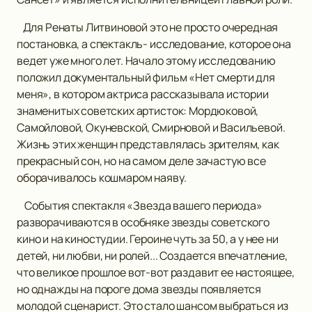
Для Ренаты Литвиновой это не просто очередная
постановка, а спектакль- исследование, которое она
ведет уже много лет. Начало этому исследованию
положил документальный фильм «Нет смерти для
меня», в котором актриса рассказывала истории
знаменитых советских артисток: Мордюковой,
Самойловой, Окуневской, Смирновой и Васильевой.
Жизнь этих женщин представлялась зрителям, как
прекрасный сон, но на самом деле зачастую все
оборачивалось кошмаром наяву.
События спектакля «Звезда вашего периода»
разворачиваются в особняке звезды советского
кино и на киностудии. Героине чуть за 50, а у нее ни
детей, ни любви, ни ролей... Создается впечатление,
что великое прошлое вот-вот раздавит ее настоящее,
но однажды на пороге дома звезды появляется
молодой сценарист. Это стало шансом выбраться из