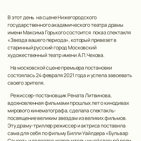
В этот день на сцене Нижегородского
государственного академического театра драмы
имени Максима Горького состоится показ спектакля
«Звезда вашего периода», который привезет в
старинный русский город Московский
художественный театр имени А.П.Чехова.
На московской сцене премьера постановки
состоялась 24 февраля 2021 года и успела завоевать
своего зрителя.
Режиссер-постановщик Рената Литвинова,
вдохновленная фильмами прошлых лет о кинодивах
мирового кинематографа, сделала спектакль-
посвящение великим звездам из великих фильмов.
Эту драму-триллер режиссер и актриса поставила
сама для себя по фильму Билли Уайлдера «Бульвар
Сансет» и является исполнительницей главной роли.