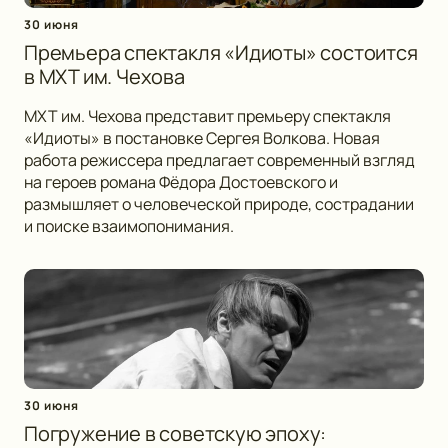
30 июня
Премьера спектакля «Идиоты» состоится
в МХТ им. Чехова
МХТ им. Чехова представит премьеру спектакля
«Идиоты» в постановке Сергея Волкова. Новая
работа режиссера предлагает современный взгляд
на героев романа Фёдора Достоевского и
размышляет о человеческой природе, сострадании
и поиске взаимопонимания.
30 июня
Погружение в советскую эпоху: