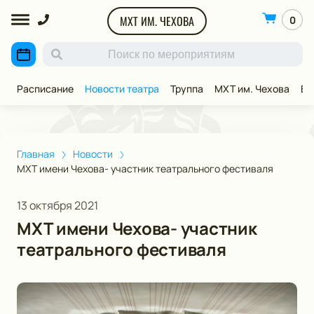
МХТ ИМ. ЧЕХОВА
0
Расписание
Новости театра
Труппа
МХТ им. Чехова
ВИ
Главная
Новости
МХТ имени Чехова- участник театрального фестиваля
13 октября 2021
МХТ имени Чехова- участник
театрального фестиваля