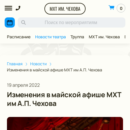
МХТ ИМ. ЧЕХОВА
0
Расписание
Новости театра
Труппа
МХТ им. Чехова
ВИ
Главная
Новости
Изменения в майской афише МХТ им А.П. Чехова
19 апреля 2022
Изменения в майской афише МХТ
им А.П. Чехова