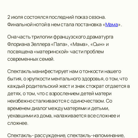
2 июля состоялся последний показ сезона.
Финальной нотой в нем стала постановка «
Мама
».
Она часть трилогии французского драматурга
Флориана Зеллера «Папа», «Мама», «Сын» и
посвящена «материнской» части проблем
современных семей.
Спектакль манифестирует нам о тонкости нашего
бытия, о хрупкости ментального здоровья, о том, что
каждый родительский жест и знак стократ отдается в
детях, о том, что с взрослением детей матери
неизбежно сталкиваются с одиночеством. Со
временем диалог между матерями и детьми,
уехавшими из дома, налаживается все сложнее и
сложнее.
Спектакль- рассуждение, спектакль-напоминание,