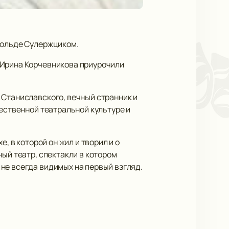
польде Сулержциком.
 Ирина Корчевникова приурочили
 Станиславского, вечный странник и
чественной театральной культуре и
, в которой он жил и творил и о
ый театр, спектакли в котором
не всегда видимых на первый взгляд.