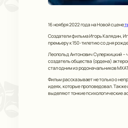
16 ноября 2022 года на Новой сцене
т
Создатели фильма Игорь Калядин, Иг
премьеру к 150-тилетию со дня рожде
Леопольд Антонович Сулержицкий – ч
создатель общества (ордена) актеров
стал одним из родоначальников МХАТ
Фильм рассказывает не только о непро
идеях, которые проповедовал. Также 
выделяют тонкие психологические ас