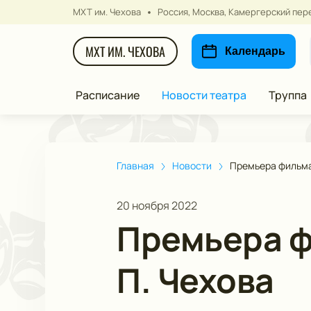
МХТ им. Чехова
Россия, Москва, Камергерский пере
МХТ ИМ. ЧЕХОВА
Календарь
Расписание
Новости театра
Труппа
Главная
Новости
Премьера фильма 
20 ноября 2022
Премьера ф
П. Чехова