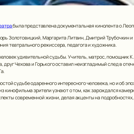
еатра
была представлена документальная кинолента о Лео
орь Золотовицкий, Маргарита Литвин, Дмитрий Трубочкин и
ния театрального режиссера, педагога и художника.
еловек удивительной судьбы. Учитель, матрос, помощник К.
, друг Чехова и Горького оставил неизгладимый след в оте
а.
стой судьбе одаренного интересного человека, но и об эпохе
из кинофильма зрители узнают о том, как зарождался камерн
пекты современной жизни, делая акценты на подробностях, 