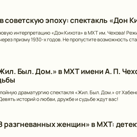
в советскую эпоху: спектакль «Дон Ки
новую интерпретацию «Дон Кихота» в МХТ им. Чехова! Ре
 через призму 1930-х годов. Не пропустите возможность ст
ил. Был. Дом.» в МХТ имени А. П. Чех
дьбы
лойную драматургию спектакля «Жил. Был. Дом.» от Хабен
 Девять историй о любви, дружбе и судьбе ждут вас!
8 разгневанных женщин» в МХТ: детек