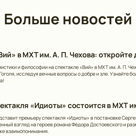
Больше новостей
ий» в МХТ им. А. П. Чехова: откройте
мистики и философии на спектакле «Вий» в МХТ им. А. П. Ч
 Гоголя, исследуя вечные вопросы о добре и зле. Узнайте 
а!
ектакля «Идиоты» состоится в МХТ и
дставит премьеру спектакля «Идиоты» в постановке Серге
нный взгляд на героев романа Фёдора Достоевского и раз
ске взаимопонимания.