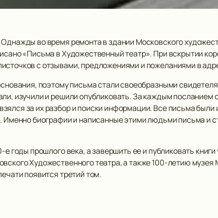
. Однажды во время ремонта в здании Московского художес
исано «Письма в Художественный театр». При вскрытии коро
источков с отзывами, предложениями и пожеланиями в адре
 основания, поэтому письма стали своеобразными свидетеля
али, изучили и решили опубликовать. За каждым посланием 
зялся за их разбор и поиски информации. Все письма были 
ы. Именно биографии и написанные этими людьми письма и с
-е годы прошлого века, а завершить ее и публиковать книги 
вского Художественного театра, а также 100-летию музея М
печати появится третий том.