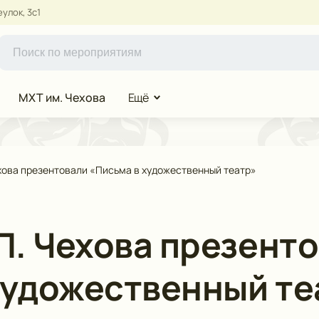
улок, 3с1
МХТ им. Чехова
Ещё
ехова презентовали «Письма в художественный театр»
П. Чехова презент
художественный те