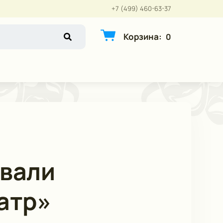
+7 (499) 460-63-37
Корзина
:
0
овали
атр»