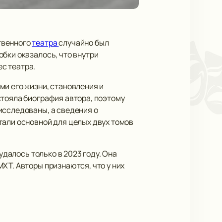
твенного
театра
случайно был
бки оказалось, что внутри
с театра.
ми его жизни, становления и
стояла биография автора, поэтому
исследованы, а сведения о
тали основной для целых двух томов
удалось только в 2023 году. Она
ХТ. Авторы признаются, что у них