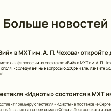
Больше новостей
ий» в МХТ им. А. П. Чехова: откройте
мистики и философии на спектакле «Вий» в МХТ им. А. П. Ч
 Гоголя, исследуя вечные вопросы о добре и зле. Узнайте 
а!
ектакля «Идиоты» состоится в МХТ и
дставит премьеру спектакля «Идиоты» в постановке Серге
нный взгляд на героев романа Фёдора Достоевского и раз