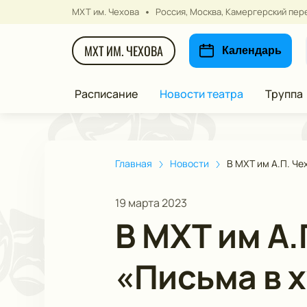
МХТ им. Чехова
Россия, Москва, Камергерский пере
МХТ ИМ. ЧЕХОВА
Календарь
Расписание
Новости театра
Труппа
Главная
Новости
В МХТ им А.П. Ч
19 марта 2023
В МХТ им А.
«Письма в 