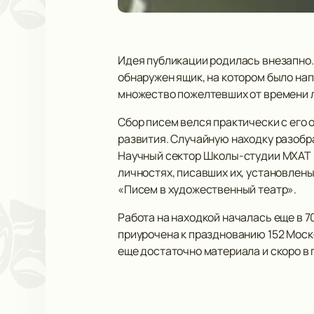
Идея публикации родилась внезапно
обнаружен ящик, на котором было нап
множество пожелтевших от времени л
Сбор писем велся практически с его
развития. Случайную находку разобр
Научный сектор Школы-студии МХАТ в
личностях, писавших их, установлен
«Писем в художественный театр».
Работа на находкой началась еще в 70
приурочена к празднованию 152 Моско
еще достаточно материала и скоро в 