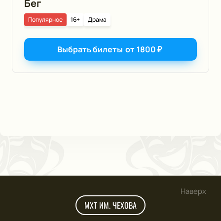
Бег
Популярное
16+
Драма
Выбрать билеты
от
1800
₽
Наверх
МХТ ИМ. ЧЕХОВА