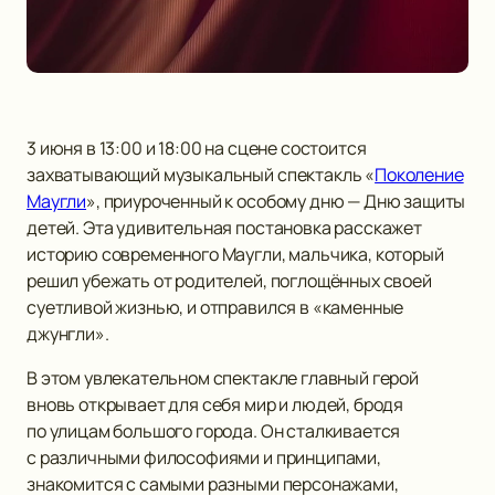
3 июня в 13:00 и 18:00 на сцене состоится
захватывающий музыкальный спектакль «
Поколение
Маугли
», приуроченный к особому дню — Дню защиты
детей. Эта удивительная постановка расскажет
историю современного Маугли, мальчика, который
решил убежать от родителей, поглощённых своей
суетливой жизнью, и отправился в «каменные
джунгли».
В этом увлекательном спектакле главный герой
вновь открывает для себя мир и людей, бродя
по улицам большого города. Он сталкивается
с различными философиями и принципами,
знакомится с самыми разными персонажами,