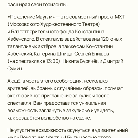
расширяя свои горизонты.
«Поколение Маугли» — это совместный проект МХТ
(Московского Художественного Театра)
и Благотворительного фонда Константина
Хабенского. В спектакле задействованы 120 юных
талантливых актёров, а также сам Константин
Хабенский, Катерина Шпица, Сергей Епишев
(на спектаклях в 13:00), Никита Бурячёк и Дмитрий
Сумин.
А ещё, в честь этого особого дня, несколько
зрителей, выбранных случайным образом, получат
эксклюзивное приглашение за кулисы после
спектакля! Вам предоставится уникальная
возможность заглянуть в закулисье и увидеть,
как создаётся волшебство на сцене.
Не упустите возможность окунуться в удивительный
мир «Поколения Маугли»! Быть частью этого