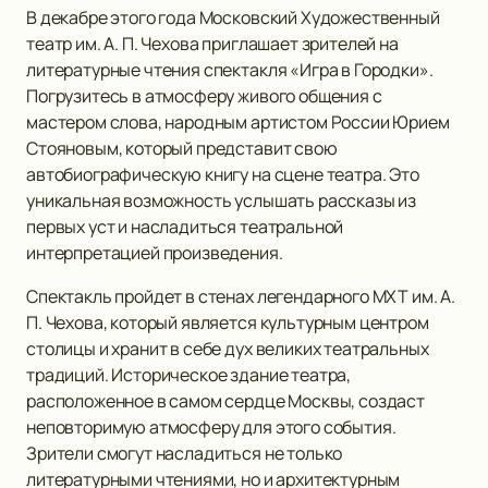
В декабре этого года Московский Художественный
театр им. А. П. Чехова приглашает зрителей на
литературные чтения спектакля «Игра в Городки».
Погрузитесь в атмосферу живого общения с
мастером слова, народным артистом России Юрием
Стояновым, который представит свою
автобиографическую книгу на сцене театра. Это
уникальная возможность услышать рассказы из
первых уст и насладиться театральной
интерпретацией произведения.
Спектакль пройдет в стенах легендарного МХТ им. А.
П. Чехова, который является культурным центром
столицы и хранит в себе дух великих театральных
традиций. Историческое здание театра,
расположенное в самом сердце Москвы, создаст
неповторимую атмосферу для этого события.
Зрители смогут насладиться не только
литературными чтениями, но и архитектурным