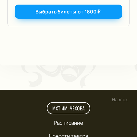
Выбрать билеты
от
1800
₽
Наверх
МХТ ИМ. ЧЕХОВА
Расписание
Новости театра