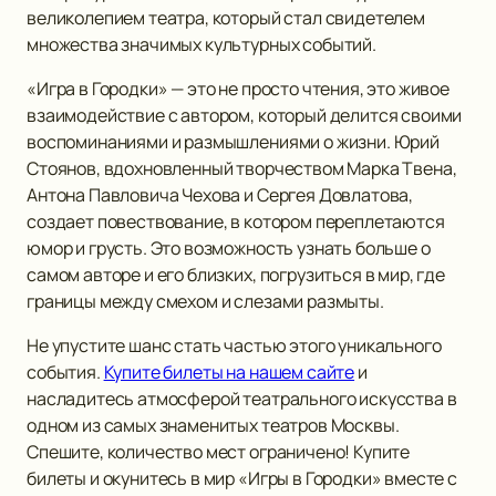
великолепием театра, который стал свидетелем
множества значимых культурных событий.
«Игра в Городки» — это не просто чтения, это живое
взаимодействие с автором, который делится своими
воспоминаниями и размышлениями о жизни. Юрий
Стоянов, вдохновленный творчеством Марка Твена,
Антона Павловича Чехова и Сергея Довлатова,
создает повествование, в котором переплетаются
юмор и грусть. Это возможность узнать больше о
самом авторе и его близких, погрузиться в мир, где
границы между смехом и слезами размыты.
Не упустите шанс стать частью этого уникального
события.
Купите билеты на нашем сайте
и
насладитесь атмосферой театрального искусства в
одном из самых знаменитых театров Москвы.
Спешите, количество мест ограничено! Купите
билеты и окунитесь в мир «Игры в Городки» вместе с