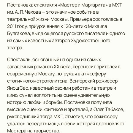
Постановка спектакля «Мастер и Маргарита» в МХТ
им. А. П. Чехова — это значимое событие в
театральной жизни Москвы. Премьера состоялась в
2011 году, приуроченная к 120-летию Михаила
Булгакова, выдающегося русского писателя и одного
из самых известных авторов Художественного
театра.
Спектакль, основанный на одном из самых
загадочных романов ХХ века, переносит зрителей в
современную Москву, погружая в атмосферу
столичного метрополитена. Венгерский режиссер
Янош Сас, известный своими работами в театре и
кино, сумел воплотить на сцене удивительную
историю любви и борьбы. Постановка получила
высокие оценки критиков и зрителей, а Олег Табаков,
руководивший тогда МХТ, отметил, что режиссеру
удалось передать мощь любви, которая вдохновляет
Мастера на творчество.