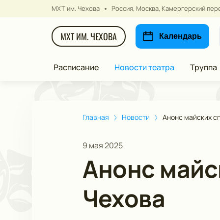
МХТ им. Чехова
Россия, Москва, Камергерский пере
МХТ ИМ. ЧЕХОВА
Календарь
Расписание
Новости театра
Труппа
Главная
Новости
Анонс майских с
9 мая 2025
Анонс майс
Чехова