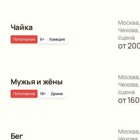
Москва,
Чайка
Чехова,
сцена
Популярное
6+
Комедия
от
20
Москва,
Мужья и жёны
Чехова,
сцена
Популярное
18+
Драма
от
16
Москва,
Бег
Чехова,