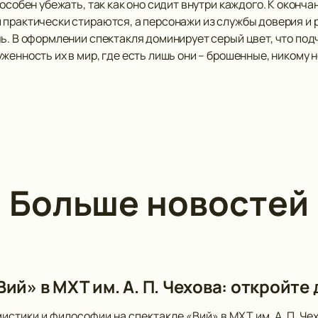
пособен убежать, так как оно сидит внутри каждого. К окон
 практически стираются, а персонажи из службы доверия и 
чь. В оформлении спектакля доминирует серый цвет, что по
женность их в мир, где есть лишь они – брошенные, никому 
Больше новостей
ий» в МХТ им. А. П. Чехова: откройте
мистики и философии на спектакле «Вий» в МХТ им. А. П. Ч