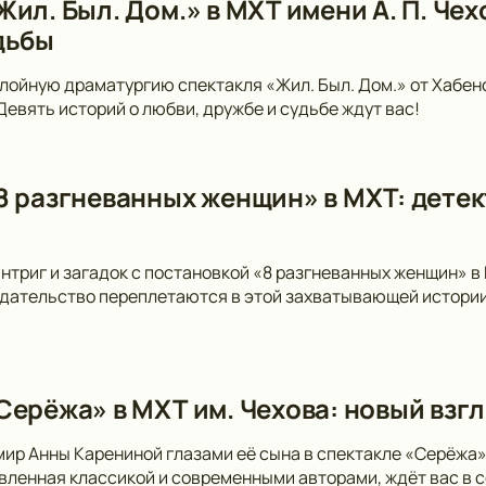
ил. Был. Дом.» в МХТ имени А. П. Чех
дьбы
лойную драматургию спектакля «Жил. Был. Дом.» от Хабен
 Девять историй о любви, дружбе и судьбе ждут вас!
8 разгневанных женщин» в МХТ: детек
интриг и загадок с постановкой «8 разгневанных женщин» в
дательство переплетаются в этой захватывающей истории
Серёжа» в МХТ им. Чехова: новый взгл
мир Анны Карениной глазами её сына в спектакле «Серёжа»
вленная классикой и современными авторами, ждёт вас в 