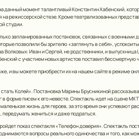
 данный момент талантливый Константин Хабенский, котор
бя на режиссерской стезе. Кроме театрализованных предста
ой студии.
олько запланированных постановок, связанных с военными 
оторые позволили бы зрителю «заглянуть в себя», успокоит
а Волковых: Иван и Сергей, не родственники, и выпускница
абенский с участием новых артистов поставил бессмертную 
аже, и вы можете приобрести их на нашем сайте в режиме он
 стать Колей». Постановка Марины Брусникиной рассказыва
г в форме писем к его невесте. Спектакль идет на сцене МХТ
 маленькая жизнь для героев, за это время они успевают ра
я, передумать жениться и даже подраться.
пройдет показ спектакля «Телефон доверия». Спектакль по
днимаются вопросы реального одиночества и того, как мож