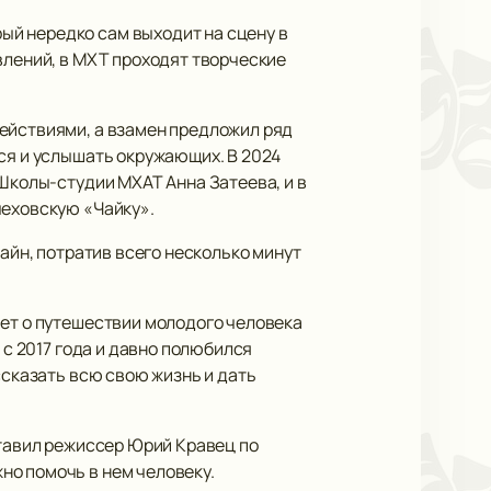
ый нередко сам выходит на сцену в
влений, в МХТ проходят творческие
действиями, а взамен предложил ряд
ься и услышать окружающих. В 2024
 Школы-студии МХАТ Анна Затеева, и в
чеховскую «Чайку».
лайн, потратив всего несколько минут
ет о путешествии молодого человека
 с 2017 года и давно полюбился
ссказать всю свою жизнь и дать
ставил режиссер Юрий Кравец по
но помочь в нем человеку.