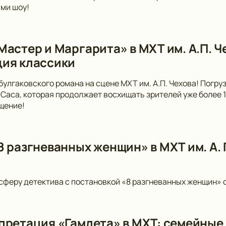
ми шоу!
Мастер и Маргарита» в МХТ им. А.П. 
ия классики
булгаковского романа на сцене МХТ им. А.П. Чехова! Погр
Саса, которая продолжает восхищать зрителей уже более 10
щение!
 разгневанных женщин» в МХТ им. А. П
сферу детектива с постановкой «8 разгневанных женщин» от
претация «Гамлета» в МХТ: семейные