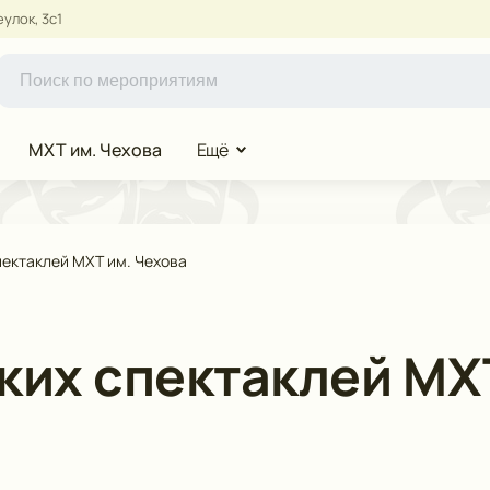
улок, 3с1
МХТ им. Чехова
Ещё
пектаклей МХТ им. Чехова
ких спектаклей МХ