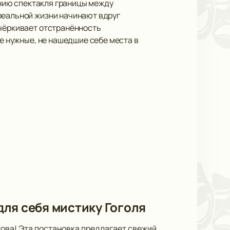
чанию спектакля границы между
реальной жизни начинают вдруг
дчёркивает отстранённость
не нужные, не нашедшие себе места в
 для себя мистику Гоголя
ехова! Эта постановка предлагает свежий