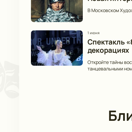
В Московском Худож
1 июня
Спектакль «
декорациях
Откройте тайны вос
танцевальными номе
Бл