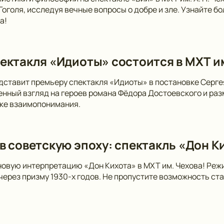
 Гоголя, исследуя вечные вопросы о добре и зле. Узнайте 
а!
ектакля «Идиоты» состоится в МХТ и
дставит премьеру спектакля «Идиоты» в постановке Серге
нный взгляд на героев романа Фёдора Достоевского и раз
ске взаимопонимания.
в советскую эпоху: спектакль «Дон Ки
новую интерпретацию «Дон Кихота» в МХТ им. Чехова! Ре
 через призму 1930-х годов. Не пропустите возможность ст