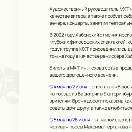
Художественный руководитель МХТ на
качестве актера, а также пробует се
вечера, концерты, занятия театральн
В 2022 году Хабенский отменил неск
глубоких философских спектаклей, к
году к труппе МХТ присоединились дв
том же году в качестве режиссера Х
Билеты в МХТ им. Чехова есть в прод
вашего драгоценного времени.
С 4 мая по 2 июня
– спектакль «Боюсь
на поезде из Башкирии в Екатеринбур
зрителям. Время дороги показана как
советы друг другу, а также влюбитьс
С 5 мая по 26 июня
– на малой сцене 
мотивам пьесы Максима Чертанова по