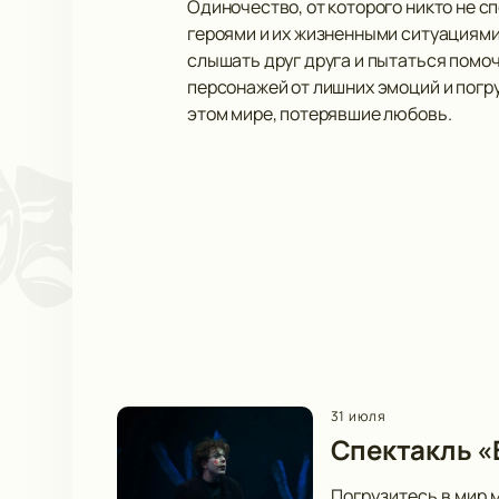
Одиночество, от которого никто не с
героями и их жизненными ситуациями
слышать друг друга и пытаться помо
персонажей от лишних эмоций и погру
этом мире, потерявшие любовь.
31 июля
Спектакль «В
Погрузитесь в мир 