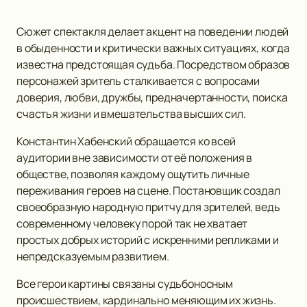
Сюжет спектакля делает акцент на поведении людей
в обыденности и критически важных ситуациях, когда
известна предстоящая судьба. Посредством образов
персонажей зритель сталкивается с вопросами
доверия, любви, дружбы, предначертанности, поиска
счастья жизни и вмешательства высших сил.
Константин Хабенский обращается ко всей
аудитории вне зависимости от её положения в
обществе, позволяя каждому ощутить личные
переживания героев на сцене. Постановщик создал
своеобразную народную притчу для зрителей, ведь
современному человеку порой так не хватает
простых добрых историй с искренними репликами и
непредсказуемым развитием.
Все герои картины связаны судьбоносным
происшествием, кардинально меняющим их жизнь.