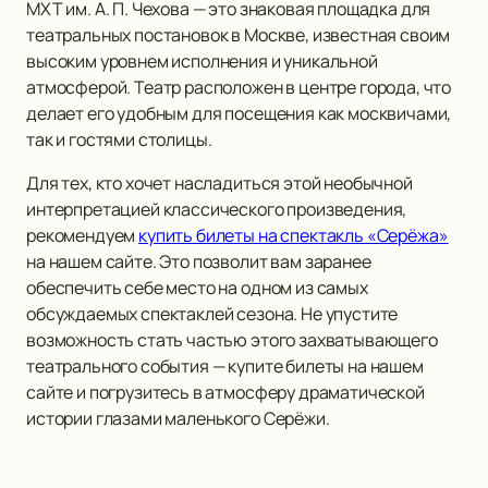
МХТ им. А. П. Чехова — это знаковая площадка для
театральных постановок в Москве, известная своим
высоким уровнем исполнения и уникальной
атмосферой. Театр расположен в центре города, что
делает его удобным для посещения как москвичами,
так и гостями столицы.
Для тех, кто хочет насладиться этой необычной
интерпретацией классического произведения,
рекомендуем
купить билеты на спектакль «Серёжа»
на нашем сайте. Это позволит вам заранее
обеспечить себе место на одном из самых
обсуждаемых спектаклей сезона. Не упустите
возможность стать частью этого захватывающего
театрального события — купите билеты на нашем
сайте и погрузитесь в атмосферу драматической
истории глазами маленького Серёжи.