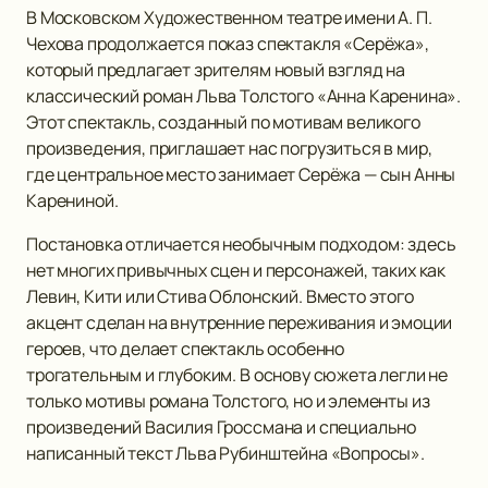
В Московском Художественном театре имени А. П.
Чехова продолжается показ спектакля «Серёжа»,
который предлагает зрителям новый взгляд на
классический роман Льва Толстого «Анна Каренина».
Этот спектакль, созданный по мотивам великого
произведения, приглашает нас погрузиться в мир,
где центральное место занимает Серёжа — сын Анны
Карениной.
Постановка отличается необычным подходом: здесь
нет многих привычных сцен и персонажей, таких как
Левин, Кити или Стива Облонский. Вместо этого
акцент сделан на внутренние переживания и эмоции
героев, что делает спектакль особенно
трогательным и глубоким. В основу сюжета легли не
только мотивы романа Толстого, но и элементы из
произведений Василия Гроссмана и специально
написанный текст Льва Рубинштейна «Вопросы».