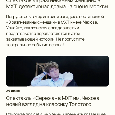
Спектакль «8 разгневанных женщин» в
МХТ: детективная драма на сцене Москвы
Погрузитесь в мир интриг и загадок с постановкой
«8 разгневанных женщин» в МХТ имени Чехова.
Узнайте, как женская солидарность и
предательство переплетаются в этой
захватывающей истории. Не пропустите
театральное событие сезона!
29 июня
Спектакль «Серёжа» в МХТ им. Чехова:
новый взгляд на классику Толстого
Откройте для себя мир Анны Карениной глазами её