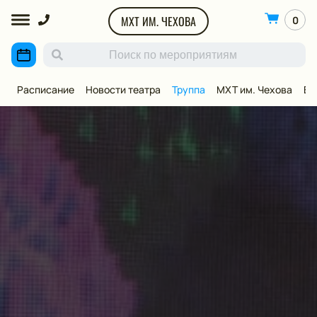
МХТ ИМ. ЧЕХОВА
0
Расписание
Новости театра
Труппа
МХТ им. Чехова
ВИ