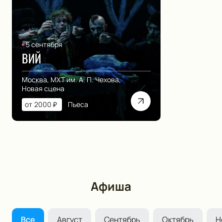
5 сентября
ВИЙ
Москва, МХТ им. А. П. Чехова,
Новая сцена
от
2000
₽
Пьеса
Афиша
Все
Август
Сентябрь
Октябрь
Н