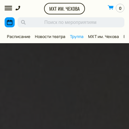
МХТ ИМ. ЧЕХОВА
0
Расписание
Новости театра
Труппа
МХТ им. Чехова
ВИ