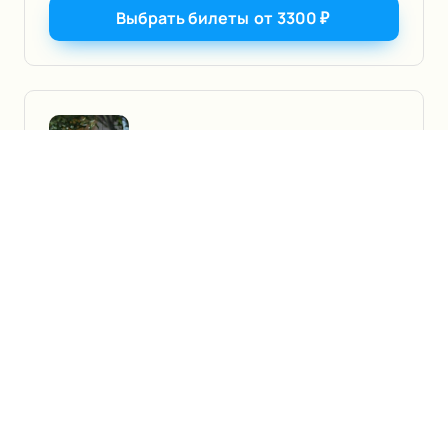
Выбрать билеты
от
3300
₽
18
пт, 19:00
Сентября
Москва, МХТ им. А. П. Чехова, Малая сцена
Далёкая Радуга
16+
Пьеса
Выбрать билеты
от
4500
₽