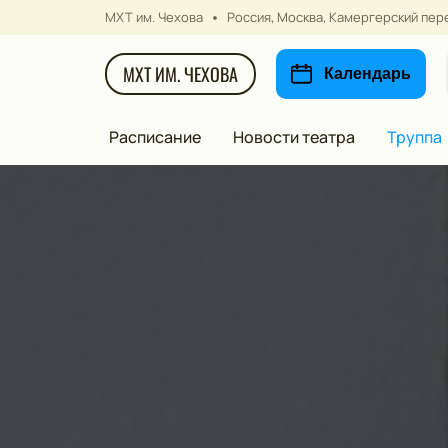
МХТ им. Чехова
Россия, Москва, Камергерский пере
МХТ ИМ. ЧЕХОВА
Календарь
Расписание
Новости театра
Труппа