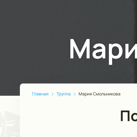
Мари
Главная
Труппа
Мария Смольникова
По