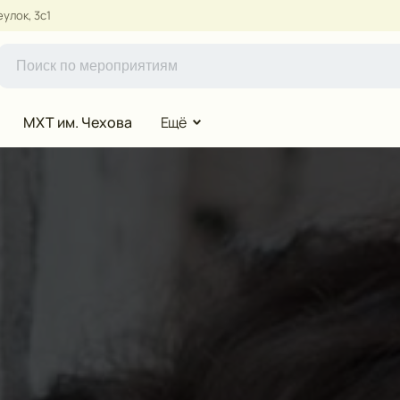
улок, 3с1
МХТ им. Чехова
Ещё