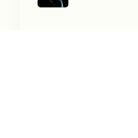
Деятельность
:
артист
Мария Смольникова — яркая звезда со
Екатеринбурге и окончив режиссёрск
театре «Школа Драматического Искус
ей заслуженное признание и премию 
Фильмография Марии насчитывает око
«Сталинград». Ее талант был отмече