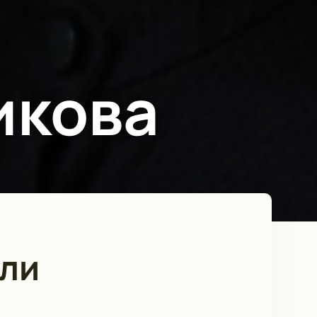
икова
ли