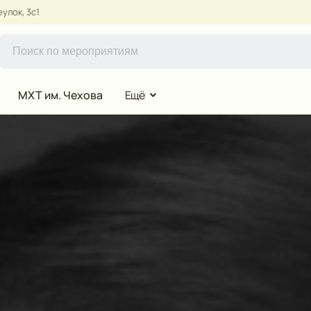
улок, 3с1
МХТ им. Чехова
Ещё