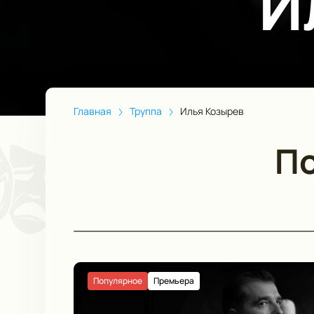
И
Главная
Труппа
Илья Козырев
По
Популярное
Премьера