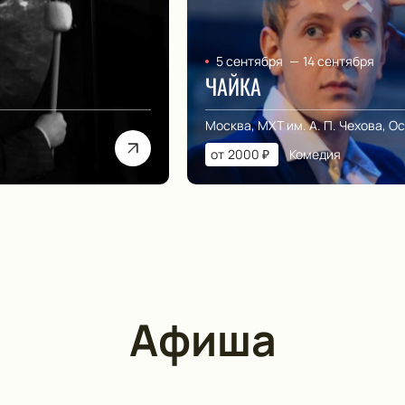
5 сентября
—
14 сентября
ЧАЙКА
Москва, МХТ им. А. П. Чехова, О
от
2000
₽
Комедия
Афиша