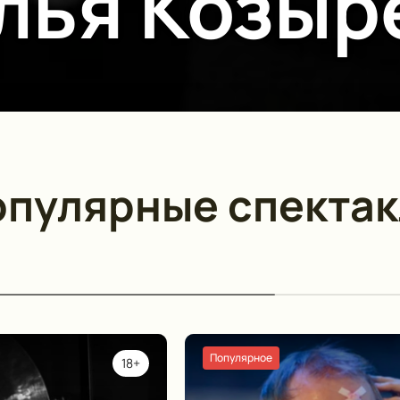
лья Козыр
пулярные спектак
Популярное
18+