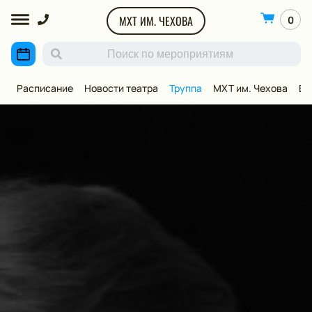
МХТ ИМ. ЧЕХОВА
0
Расписание
Новости театра
Труппа
МХТ им. Чехова
ВИ