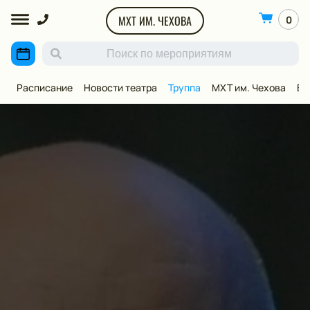
МХТ ИМ. ЧЕХОВА
0
Расписание
Новости театра
Труппа
МХТ им. Чехова
ВИ