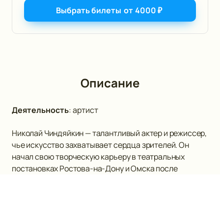
Выбрать билеты
от
4000
₽
Описание
Деятельность
:
артист
Николай Чиндяйкин — талантливый актер и режиссер,
чье искусство захватывает сердца зрителей. Он
начал свою творческую карьеру в театральных
постановках Ростова-на-Дону и Омска после
окончания театрального училища в 1968 году.
Впоследствии, Николай получил образование актера
и режиссера в ГИТИСе, где изучал уникальные
методики М.M. Буткевича и А.A. Васильева.