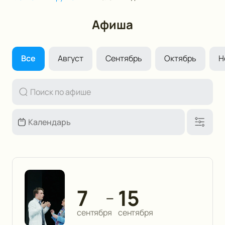
Афиша
Все
Август
Сентябрь
Октябрь
Н
7
15
—
сентября
сентября