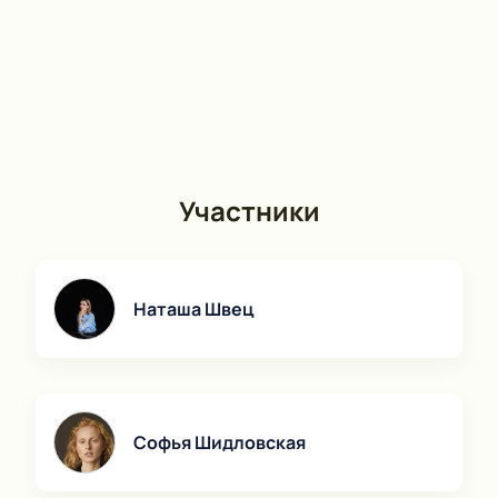
Участники
Наташа Швец
Софья Шидловская