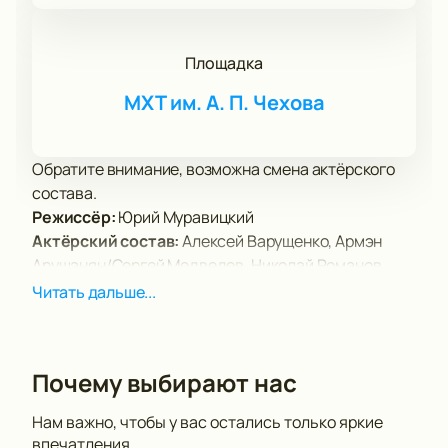
Площадка
МХТ им. А. П. Чехова
Обратите внимание, возможна смена актёрского
состава.
Режиссёр:
Юрий Муравицкий
Актёрский состав:
Алексей Варущенко, Армэн
Арушанян/Сергей Медведев, Николай Романов,
Дмитрий Сумин/Илья Козырев, Павел Филиппов,
Читать дальше...
Александр Поршин, Арсентий Журид, Юлия Витрук,
Владимир Кузнецов, Даниил Феофанов/Никита
Бурячёк, Антон Лобан/Кузьма Котрелёв, Иван
Почему выбирают нас
Дергачёв, Алексей Краснёнков/Денис Парамонов и
другие.
Нам важно, чтобы у вас остались только яркие
Премьера спектакля «Как вам это понравится?» от
впечатления