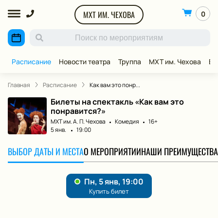
МХТ ИМ. ЧЕХОВА
0
Расписание
Новости театра
Труппа
МХТ им. Чехова
ВИ
Главная
Расписание
Как вам это понр...
Билеты на спектакль «Как вам это
понравится?»
МХТ им. А. П. Чехова
Комедия
16+
5 янв.
19:00
ВЫБОР ДАТЫ И МЕСТА
О МЕРОПРИЯТИИ
НАШИ ПРЕИМУЩЕСТВА