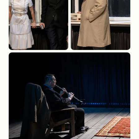
Обратите внимание, возможна смена актёрского
состава.
Режиссёр:
Андрей Калинин
Актёрский состав:
Кирилл Власов, Александр
Семчев, Анна Затеева, Максим Осинцев, Даниил
Феофанов, Антон Лобан, Юлия Витрук, Владимир
Тимофеев