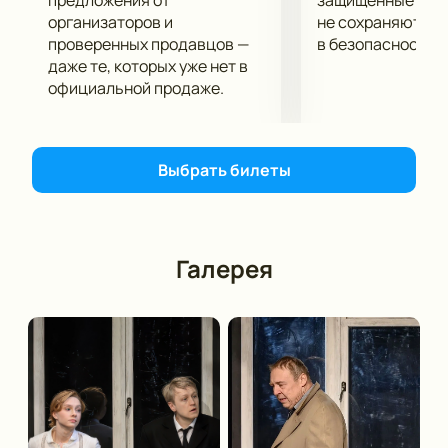
предложения от
защищённые шлю
настоящей семьи.
организаторов и
не сохраняются 
проверенных продавцов —
в безопасности.
даже те, которых уже нет в
Стоимость билетов
официальной продаже.
Цена билетов в театр на спектакль «Старший сын»
зависит от расположения мест в зрительном зале.
На нашем сайте представлены варианты в партере,
амфитеатре и на балконе.
Выбрать билеты
Купить билеты в театр на спектакль
«Старший сын» онлайн: подбор мест и
Галерея
бронирование
Для
покупки билетов на спектакль «Старший
сын» в театр имени Г. Камала
воспользуйтесь
нашим сервисом. Выберите свободные места,
укажите контактные данные и завершите онлайн-
бронь. Электронные билеты поступят на вашу
электронную почту в течение пяти минут после
подтверждения платежа.