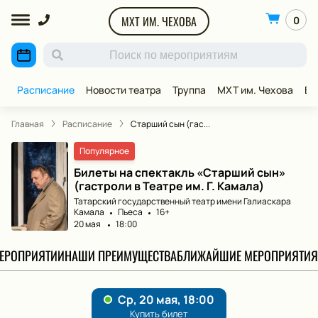
МХТ ИМ. ЧЕХОВА
0
Расписание
Новости театра
Труппа
МХТ им. Чехова
ВИ
Главная
Расписание
Старший сын (гас...
Популярное
Билеты на спектакль «Старший сын»
(гастроли в Театре им. Г. Камала)
Татарский государственный театр имени Галиаскара
Камала
Пьеса
16+
20 мая
18:00
МЕРОПРИЯТИИ
НАШИ ПРЕИМУЩЕСТВА
БЛИЖАЙШИЕ МЕРОПРИЯТИЯ