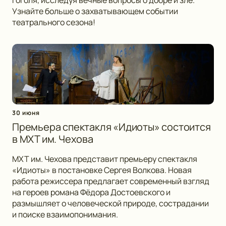
Гоголя, исследуя вечные вопросы о добре и зле.
Узнайте больше о захватывающем событии
театрального сезона!
30 июня
Премьера спектакля «Идиоты» состоится
в МХТ им. Чехова
МХТ им. Чехова представит премьеру спектакля
«Идиоты» в постановке Сергея Волкова. Новая
работа режиссера предлагает современный взгляд
на героев романа Фёдора Достоевского и
размышляет о человеческой природе, сострадании
и поиске взаимопонимания.