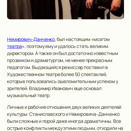
Немирович-Данченко
, был настоящим «мозгом
театра
», поэтому ему и удалось стать великим
директором. А также он был достаточно известным
прозаиком и драматургом, не менее прекрасным
педагогом. Выдающийся режиссер поставил в
Художественном театре более 50 спектаклей,
которые пользовались ошеломительным успехом у
зрителей. Владимир Иванович еще основал
музыкальный театр.
Личные и рабочие отношения двух великих деятелей
культуры: Станиславского и Немировича-Данченко
были сложные и порой даже иногда драматичны. Все
острые конфликты между этими людьми, отходили на