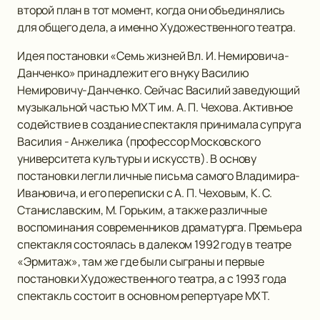
второй план в тот момент, когда они объединялись
для общего дела, а именно Художественного театра.
Идея постановки «Семь жизней Вл. И. Немировича-
Данченко» принадлежит его внуку Василию
Немировичу-Данченко. Сейчас Василий заведующий
музыкальной частью МХТ им. А. П. Чехова. Активное
содействие в создание спектакля принимала супруга
Василия - Анжелика (профессор Московского
университета культуры и искусств). В основу
постановки легли личные письма самого Владимира-
Ивановича, и его переписки с А. П. Чеховым, К. С.
Станиславским, М. Горьким, а также различные
воспоминания современников драматурга. Премьера
спектакля состоялась в далеком 1992 году в театре
«Эрмитаж», там же где были сыграны и первые
постановки Художественного театра, а с 1993 года
спектакль состоит в основном репертуаре МХТ.