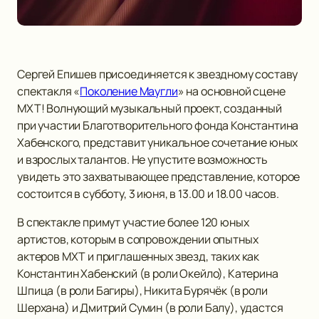
Сергей Епишев присоединяется к звездному составу
спектакля «
Поколение Маугли
» на основной сцене
МХТ! Волнующий музыкальный проект, созданный
при участии Благотворительного фонда Константина
Хабенского, представит уникальное сочетание юных
и взрослых талантов. Не упустите возможность
увидеть это захватывающее представление, которое
состоится в субботу, 3 июня, в 13.00 и 18.00 часов.
В спектакле примут участие более 120 юных
артистов, которым в сопровождении опытных
актеров МХТ и приглашенных звезд, таких как
Константин Хабенский (в роли Окейло), Катерина
Шпица (в роли Багиры), Никита Бурячёк (в роли
Шерхана) и Дмитрий Сумин (в роли Балу), удастся