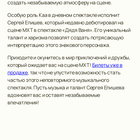
создать незабываемую атмосферу на сцене.
Особую роль Каа в дневном спектакле исполнит
Сергей Епишев, который недавно дебютировал на
сцене МХТ в спектакле «Дядя Ваня». Его уникальный
талант и харизма позволят создать потрясающую
интерпретацию этого знакового персонажа.
Приходите и окунитесь в мир приключений и дружбы,
который ожидает вас на сцене МХТ!
Билеты уже в
продаже
, так что не упустите возможность стать
частью этого неповторимого музыкального
спектакля. Пусть музыка и талант Сергея Епишева
вдохновят вас и оставят незабываемые
впечатления!