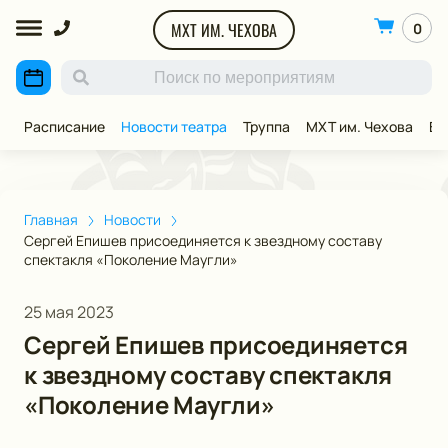
МХТ ИМ. ЧЕХОВА
0
Расписание
Новости театра
Труппа
МХТ им. Чехова
ВИ
Главная
Новости
Сергей Епишев присоединяется к звездному составу
спектакля «Поколение Маугли»
25 мая 2023
Сергей Епишев присоединяется
к звездному составу спектакля
«Поколение Маугли»